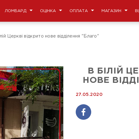
ЛОМБАРД
ОЦІНКА
ОПЛАТА
МАГАЗИН
В
лій Церкві відкрито нове відділення "Благо"
В БІЛІЙ Ц
НОВЕ ВІДД
27.05.2020