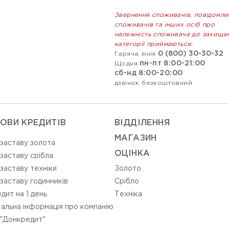
Звернення споживачів, повідомле
споживачів та інших осіб про
належність споживача до захище
категорії приймаються:
0 (800) 30-30-32
Гаряча лінія
пн-пт 8:00-21:00
Щодня
сб-нд 8:00-20:00
дзвінок безкоштовний
ОВИ КРЕДИТІВ
ВIДДIЛЕННЯ
МАГАЗИН
 заставу золота
ОЦIНКА
 заставу срібла
 заставу техніки
Золото
 заставу годинників
Срiбло
дит на 1 день
Технiка
альна інформація про компанію
"Донкредит"