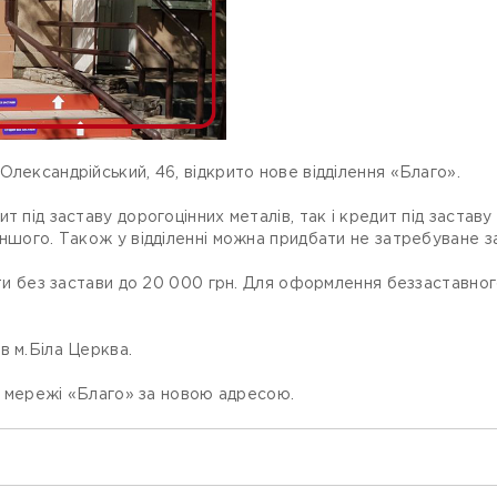
Олександрійський, 46, відкрито нове відділення «Благо».
т під заставу дорогоцінних металів, так і кредит під заставу
іншого. Також у відділенні можна придбати не затребуване з
дити без застави до 20 000 грн. Для оформлення беззаставно
в м.Біла Церква.
ів мережі «Благо» за новою адресою.