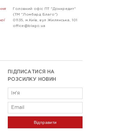
ння
Головний офіс ПТ "Донкредит"
(ТМ "Ломбард Благо")
ної
01135, м.Київ, вул Жилянська, 101
office@blago.ua
ПІДПИСАТИСЯ НА
РОЗСИЛКУ НОВИН
Відправити