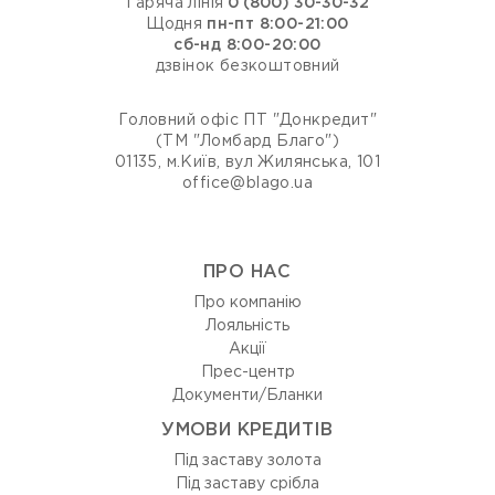
Гаряча лінія
0 (800) 30-30-32
Щодня
пн-пт 8:00-21:00
сб-нд 8:00-20:00
дзвінок безкоштовний
Головний офіс ПТ "Донкредит"
(ТМ "Ломбард Благо")
01135, м.Київ, вул Жилянська, 101
office@blago.ua
ПРО НАС
Про компанію
Лояльність
Акції
Прес-центр
Документи/Бланки
УМОВИ КРЕДИТІВ
Під заставу золота
Під заставу срібла