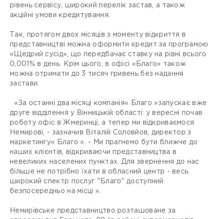
рівень сервісу, широкий перелік застав, а також
акційні умови кредитування.
Так, протягом двох місяців з моменту відкриття в
представництві можна оформити кредит за програмою
«Щедрий сусід», що передбачає ставку на рівні всього
0,001% в день. Крім цього, в офісі «Благо» також
можна отримати до 3 тисяч гривень без надання
застави.
«За останні два місяці компанія« Благо »запускає вже
друге відділення у Вінницькій області: у вересні почав
роботу офіс в Жмеринці, а тепер ми відкриваємося
Немирові, - зазначив Віталій Соловйов, директор з
маркетингу« Благо ». - Ми прагнемо бути ближче до
наших клієнтів, відкриваючи представництва в
невеликих населених пунктах. Для звернення до нас
більше не потрібно їхати в обласний центр - весь
широкий спектр послуг "Благо" доступний
безпосередньо на місці ».
Немирівське представництво розташоване за