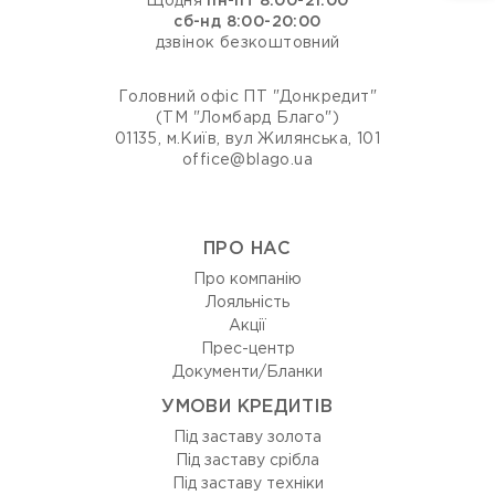
Щодня
пн-пт 8:00-21:00
сб-нд 8:00-20:00
дзвінок безкоштовний
Головний офіс ПТ "Донкредит"
(ТМ "Ломбард Благо")
01135, м.Київ, вул Жилянська, 101
office@blago.ua
ПРО НАС
Про компанію
Лояльність
Акції
Прес-центр
Документи/Бланки
УМОВИ КРЕДИТІВ
Під заставу золота
Під заставу срібла
Під заставу техніки