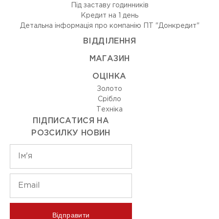
Під заставу годинників
Кредит на 1 день
Детальна інформація про компанію ПТ "Донкредит"
ВIДДIЛЕННЯ
МАГАЗИН
ОЦIНКА
Золото
Срiбло
Технiка
ПІДПИСАТИСЯ НА
РОЗСИЛКУ НОВИН
Відправити