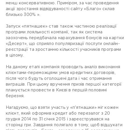
менш консервативною. Приміром, за час проведення
акції зростання відвідуваності сайту «Благо» склав
близько 300% ».
Запуск «пятнашек» став також частиною реалізації
програми лояльності компанії, так як система
заохочень передбачала нарахування бонусів на картки
«Десерт», що сприяло популяризації послуги онлайн-
реєстрації та зростанню кількості учасників програми
в цілому.
На даному етапі компанія проводить аналіз виконання
клієнтами-переможцями умов кредитних договорів,
після чого будуть оголошені дата і час отримання
виграшів. При цьому вручення призів першої категорії
планується провести в Києві в першій половині
березня.
Нагадуємо, що взяти участь у «п'ятнашки» міг кожен
клієнт, який оформив кредит або перезалог з 20
грудня 2014 по 31 січня 2015 і зареєструвався на
сторінці гри. Завдання полягало в тому, щоб відшукати