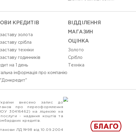
ОВИ КРЕДИТІВ
ВIДДIЛЕННЯ
МАГАЗИН
 заставу золота
ОЦIНКА
 заставу срібла
 заставу техніки
Золото
 заставу годинників
Срiбло
дит на 1 день
Технiка
альна інформація про компанію
"Донкредит"
України внесено запис до
станов про переоформлення
ПОУ 30416462) на ліцензію на
 послуги - надання коштів та
ломбардних кредитів.
станови ЛД №98 від 10.09.2004