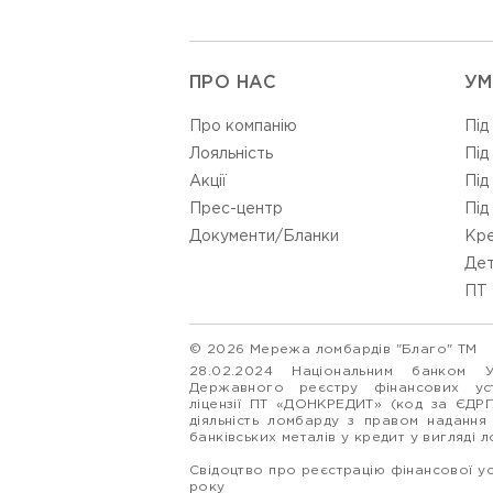
ПРО НАС
УМ
Про компанію
Під
Лояльність
Під
Акції
Під
Прес-центр
Під
Документи/Бланки
Кре
Дет
ПТ 
© 2026 Мережа ломбардів "Благо" ТМ
28.02.2024 Національним банком 
Державного реєстру фінансових у
ліцензії ПТ «ДОНКРЕДИТ» (код за ЄДР
діяльність ломбарду з правом надання
банківських металів у кредит у вигляді 
Свідоцтво про реєстрацію фінансової у
року