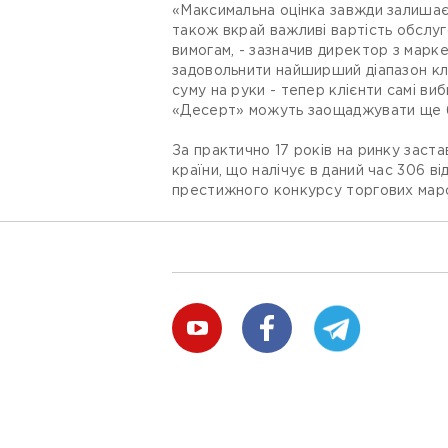
«Максимальна оцінка завжди залишаєт
також вкрай важливі вартість обслуг
вимогам, - зазначив директор з марке
задовольнити найширший діапазон кл
суму на руки - тепер клієнти самі ви
«Десерт» можуть заощаджувати ще біл
За практично 17 років на ринку заст
країни, що налічує в даний час 306 в
престижного конкурсу торгових мар