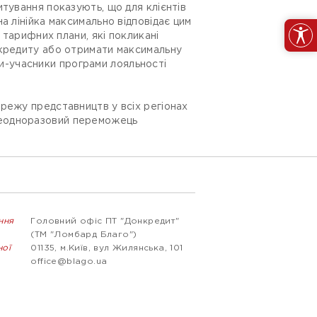
тування показують, що для клієнтів
а лінійка максимально відповідає цим
 тарифних плани, які покликані
 кредиту або отримати максимальну
нти-учасники програми лояльності
режу представництв у всіх регіонах
. Неодноразовий переможець
ння
Головний офіс ПТ "Донкредит"
(ТМ "Ломбард Благо")
ної
01135, м.Київ, вул Жилянська, 101
office@blago.ua