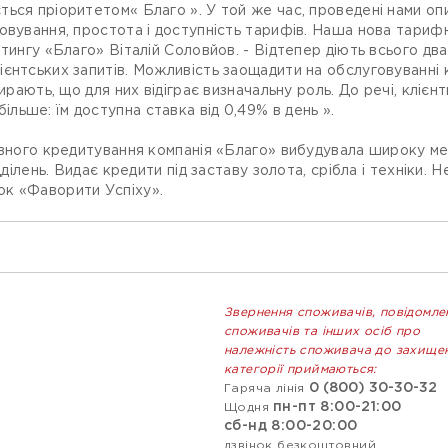
ься пріоритетом« Благо ». У той же час, проведені нами опи
овування, простота і доступність тарифів. Наша нова тарифн
тингу «Благо» Віталій Соловйов. - Відтепер діють всього два
ієнтських запитів. Можливість заощадити на обслуговуванні
бирають, що для них відіграє визначальну роль. До речі, кліє
ьше: їм доступна ставка від 0,49% в день ».
авного кредитування компанія «Благо» вибудувала широку ме
ідділень. Видає кредити під заставу золота, срібла і техніки
ок «Фаворити Успіху».
Звернення споживачів, повідомле
споживачів та інших осіб про
належність споживача до захище
категорії приймаються:
0 (800) 30-30-32
Гаряча лінія
пн-пт 8:00-21:00
Щодня
сб-нд 8:00-20:00
дзвінок безкоштовний