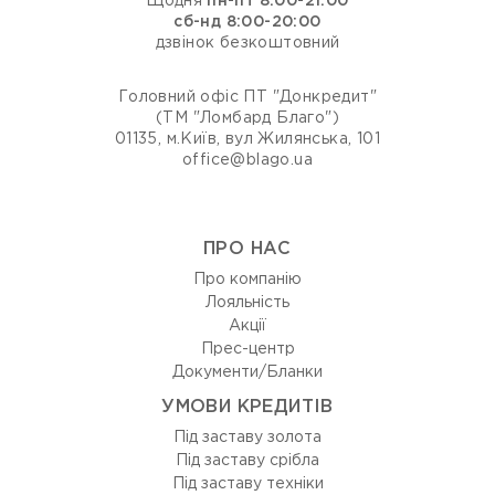
Щодня
пн-пт 8:00-21:00
сб-нд 8:00-20:00
дзвінок безкоштовний
Головний офіс ПТ "Донкредит"
(ТМ "Ломбард Благо")
01135, м.Київ, вул Жилянська, 101
office@blago.ua
ПРО НАС
Про компанію
Лояльність
Акції
Прес-центр
Документи/Бланки
УМОВИ КРЕДИТІВ
Під заставу золота
Під заставу срібла
Під заставу техніки