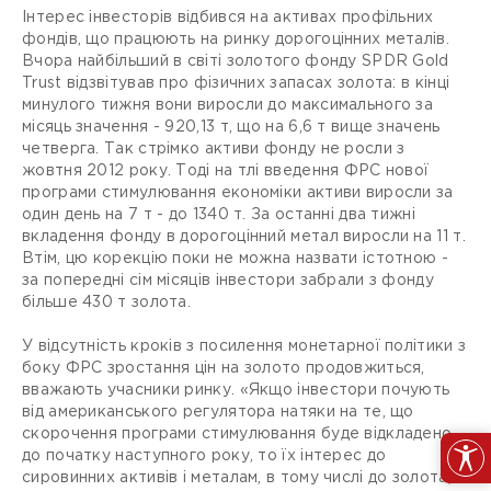
Інтерес інвесторів відбився на активах профільних
фондів, що працюють на ринку дорогоцінних металів.
Вчора найбільший в світі золотого фонду SPDR Gold
Trust відзвітував про фізичних запасах золота: в кінці
минулого тижня вони виросли до максимального за
місяць значення - 920,13 т, що на 6,6 т вище значень
четверга. Так стрімко активи фонду не росли з
жовтня 2012 року. Тоді на тлі введення ФРС нової
програми стимулювання економіки активи виросли за
один день на 7 т - до 1340 т. За останні два тижні
вкладення фонду в дорогоцінний метал виросли на 11 т.
Втім, цю корекцію поки не можна назвати істотною -
за попередні сім місяців інвестори забрали з фонду
більше 430 т золота.
У відсутність кроків з посилення монетарної політики з
боку ФРС зростання цін на золото продовжиться,
вважають учасники ринку. «Якщо інвестори почують
від американського регулятора натяки на те, що
скорочення програми стимулювання буде відкладено
до початку наступного року, то їх інтерес до
сировинних активів і металам, в тому числі до золота,