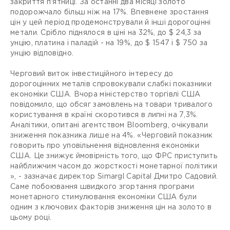
закриття п'ятниці. За останні два місяці золото
подорожчало більш ніж на 17%. Впевнене зростання
цін у цей період продемонстрували й інші дорогоцінні
метали. Срібло піднялося в ціні на 32%, до $ 24,3 за
унцію, платина і паладій - на 19%, до $ 1547 і $ 750 за
унцію відповідно.
Черговий виток інвестиційного інтересу до
дорогоцінних металів спровокували слабкі показники
економіки США. Вчора міністерство торгівлі США
повідомило, що обсяг замовлень на товари тривалого
користування в країні скоротився в липні на 7,3%.
Аналітики, опитані агентством Bloomberg, очікували
зниження показника лише на 4%. «Черговий показник
говорить про уповільнення відновлення економіки
США. Це знижує ймовірність того, що ФРС приступить
найближчим часом до жорсткості монетарної політики
», - зазначає директор Simargl Capital Дмитро Садовий.
Саме побоювання швидкого згортання програми
монетарного стимулювання економіки США були
одним з ключових факторів зниження цін на золото в
цьому році.