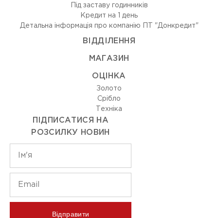
Під заставу годинників
Кредит на 1 день
Детальна інформація про компанію ПТ "Донкредит"
ВIДДIЛЕННЯ
МАГАЗИН
ОЦIНКА
Золото
Срiбло
Технiка
ПІДПИСАТИСЯ НА
РОЗСИЛКУ НОВИН
Відправити