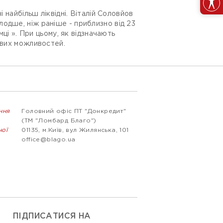
 найбільш ліквідні. Віталій Соловйов
одше, ніж раніше - приблизно від 23
мці ». При цьому, як відзначають
ових можливостей.
ння
Головний офіс ПТ "Донкредит"
(ТМ "Ломбард Благо")
ної
01135, м.Київ, вул Жилянська, 101
office@blago.ua
ПІДПИСАТИСЯ НА