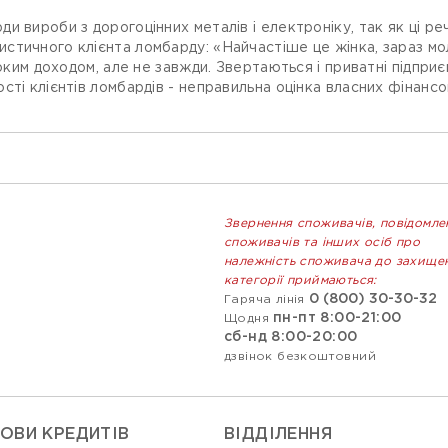
 вироби з дорогоцінних металів і електроніку, так як ці речі
тичного клієнта ломбарду: «Найчастіше це жінка, зараз мол
соким доходом, але не завжди. Звертаються і приватні підприє
сті клієнтів ломбардів - неправильна оцінка власних фінанс
Звернення споживачів, повідомле
споживачів та інших осіб про
належність споживача до захище
категорії приймаються:
0 (800) 30-30-32
Гаряча лінія
пн-пт 8:00-21:00
Щодня
сб-нд 8:00-20:00
дзвінок безкоштовний
ОВИ КРЕДИТІВ
ВIДДIЛЕННЯ