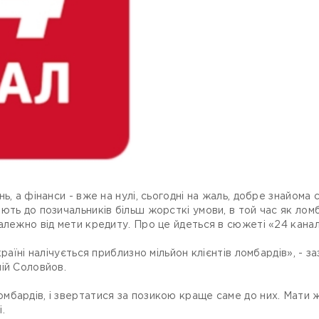
ь, а фінанси - вже на нулі, сьогодні на жаль, добре знайома
ють до позичальників більш жорсткі умови, в той час як лом
алежно від мети кредиту. Про це йдеться в сюжеті «24 канал
країні налічується приблизно мільйон клієнтів ломбардів», - 
ій Соловйов.
бардів, і звертатися за позикою краще саме до них. Мати ж
.