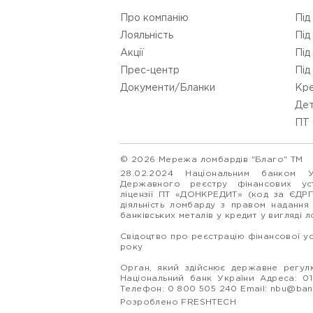
Про компанію
Під
Лояльність
Під
Акції
Під
Прес-центр
Під
Документи/Бланки
Кре
Дет
ПТ 
© 2026 Мережа ломбардів "Благо" ТМ
28.02.2024 Національним банком 
Державного реєстру фінансових у
ліцензії ПТ «ДОНКРЕДИТ» (код за ЄДР
діяльність ломбарду з правом надання
банківських металів у кредит у вигляді 
Свідоцтво про реєстрацію фінансової у
року
Орган, який здійснює державне регулю
Національний банк України Адреса: 0160
Телефон: 0 800 505 240 Email:
nbu@ban
Розроблено FRESHTECH