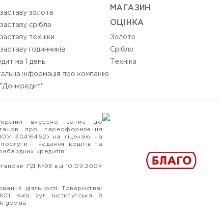
МАГАЗИН
 заставу золота
ОЦIНКА
 заставу срібла
 заставу техніки
Золото
 заставу годинників
Срiбло
дит на 1 день
Технiка
альна інформація про компанію
"Донкредит"
України внесено запис до
станов про переоформлення
ПОУ 30416462) на ліцензію на
 послуги - надання коштів та
ломбардних кредитів.
станови ЛД №98 від 10.09.2004
вання діяльності Товариства:
1, Київ, вул. Інститутська, 9
k.gov.ua