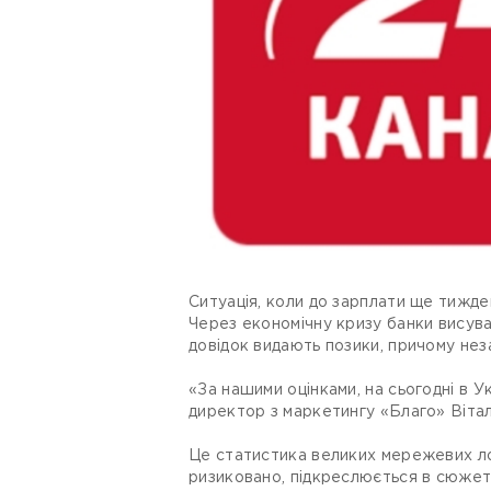
Ситуація, коли до зарплати ще тижден
Через економічну кризу банки висува
довідок видають позики, причому нез
«За нашими оцінками, на сьогодні в У
директор з маркетингу «Благо» Вітал
Це статистика великих мережевих лом
ризиковано, підкреслюється в сюжеті