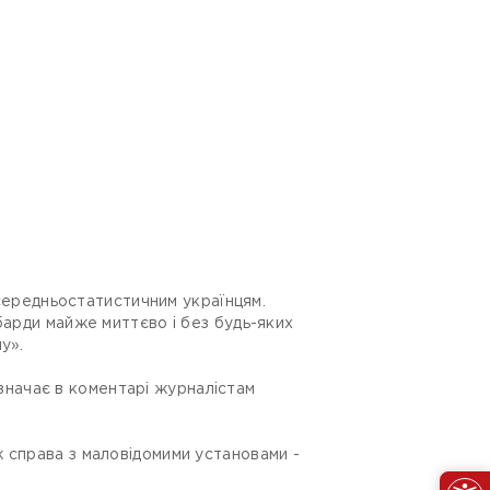
 середньостатистичним українцям.
барди майже миттєво і без будь-яких
у».
зазначає в коментарі журналістам
 справа з маловідомими установами -