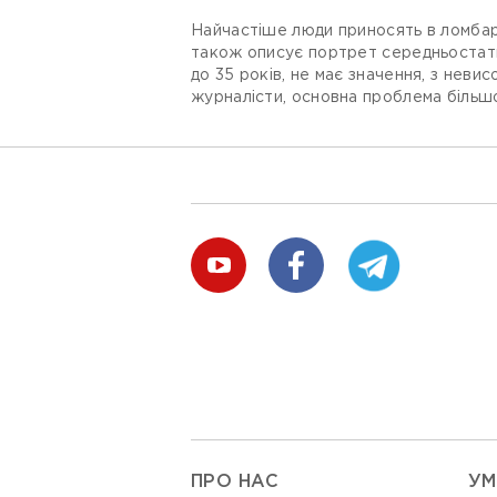
Найчастіше люди приносять в ломбарди
також описує портрет середньостатис
до 35 років, не має значення, з неви
журналісти, основна проблема більшо
ПРО НАС
УМ