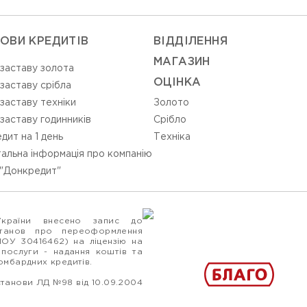
ОВИ КРЕДИТІВ
ВIДДIЛЕННЯ
МАГАЗИН
 заставу золота
ОЦIНКА
 заставу срібла
 заставу техніки
Золото
 заставу годинників
Срiбло
дит на 1 день
Технiка
альна інформація про компанію
"Донкредит"
України внесено запис до
станов про переоформлення
ПОУ 30416462) на ліцензію на
 послуги - надання коштів та
ломбардних кредитів.
станови ЛД №98 від 10.09.2004