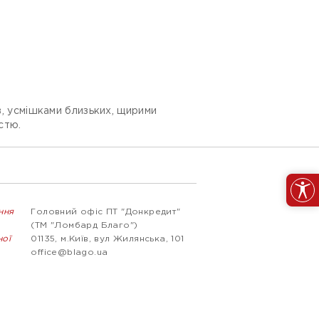
в, усмішками близьких, щирими
стю.
ння
Головний офіс ПТ "Донкредит"
(ТМ "Ломбард Благо")
ної
01135, м.Київ, вул Жилянська, 101
office@blago.ua