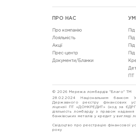
ПРО НАС
УМ
Про компанію
Під
Лояльність
Під
Акції
Під
Прес-центр
Під
Документи/Бланки
Кре
Дет
ПТ 
© 2026 Мережа ломбардів "Благо" ТМ
28.02.2024 Національним банком 
Державного реєстру фінансових у
ліцензії ПТ «ДОНКРЕДИТ» (код за ЄДР
діяльність ломбарду з правом надання
банківських металів у кредит у вигляді 
Свідоцтво про реєстрацію фінансової у
року