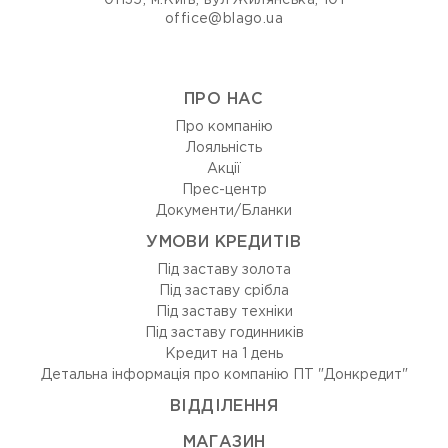
01135, м.Київ, вул Жилянська, 101
office@blago.ua
ПРО НАС
Про компанію
Лояльність
Акції
Прес-центр
Документи/Бланки
УМОВИ КРЕДИТІВ
Під заставу золота
Під заставу срібла
Під заставу техніки
Під заставу годинників
Кредит на 1 день
Детальна інформація про компанію ПТ "Донкредит"
ВIДДIЛЕННЯ
МАГАЗИН