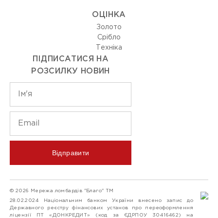
ОЦIНКА
Золото
Срiбло
Технiка
ПІДПИСАТИСЯ НА
РОЗСИЛКУ НОВИН
Відправити
© 2026 Мережа ломбардів "Благо" ТМ
28.02.2024 Національним банком України внесено запис до
Державного реєстру фінансових установ про переоформлення
ліцензії ПТ «ДОНКРЕДИТ» (код за ЄДРПОУ 30416462) на