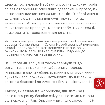
Цією ж постановою Нацбанк спростив документообіг
по валютообмінних операціях, дозволивши проводити
копіювання паспортних даних клієнтів і їх зберігання в
документах дня тільки при сумі покупки понад
еквівалент 150 тис. грн, щоб знизити витрати банків і
фінустанов на проведення валютообмінних операцій і
прискорити їх проведення для клієнтів.
Як прокоментувала виконавчий директор Незалежної
асоціації банків України Олена Коробкова, цей комплекс
заходів допоможе банкам конкурувати з «чорним
ринком», який весь цей час був більш гнучким до
постійно мінливої ситуації на ринку.
За її словами, асоціація також звернулася до
регулятора з проханням заборонити продаж
готівкової валюти небанківськими валютообмінними
пунктами або, принаймні, встановити до них такі ж
вимоги з безпеки і документообігу, які діють для банків.
Також, як зазначила Коробкова, для детінізації
валютного ринку банкіри очікують позитивних новин
від Верховної Ради України у вигляді скасування 2%