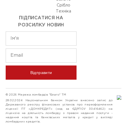
Срiбло
Технiка
ПІДПИСАТИСЯ НА
РОЗСИЛКУ НОВИН
Відправити
© 2026 Мережа ломбардів "Благо" ТМ
28.02.2024 Національним банком України внесено запис до
Державного реєстру фінансових установ про переоформлення
ліцензії ПТ «ДОНКРЕДИТ» (код за ЄДРПОУ 30416462) на
ліцензію на діяльність ломбарду з правом надання послуги -
надання коштів та банківських металів у кредит у вигляді
ломбардних кредитів.