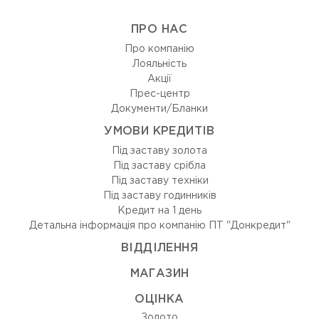
ПРО НАС
Про компанію
Лояльність
Акції
Прес-центр
Документи/Бланки
УМОВИ КРЕДИТІВ
Під заставу золота
Під заставу срібла
Під заставу техніки
Під заставу годинників
Кредит на 1 день
Детальна інформація про компанію ПТ "Донкредит"
ВIДДIЛЕННЯ
МАГАЗИН
ОЦIНКА
Золото