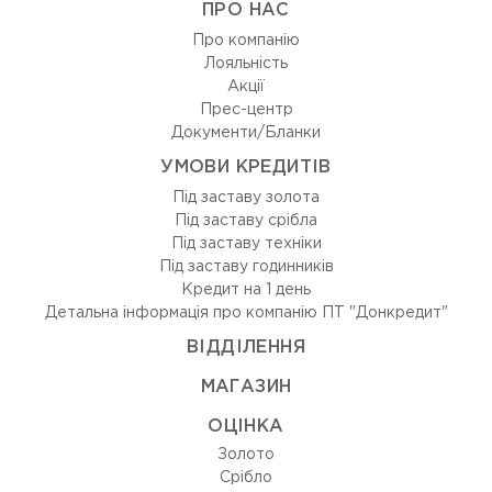
ПРО НАС
Про компанію
Лояльність
Акції
Прес-центр
Документи/Бланки
УМОВИ КРЕДИТІВ
Під заставу золота
Під заставу срібла
Під заставу техніки
Під заставу годинників
Кредит на 1 день
Детальна інформація про компанію ПТ "Донкредит"
ВIДДIЛЕННЯ
МАГАЗИН
ОЦIНКА
Золото
Срiбло