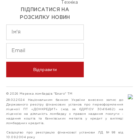
Технiка
ПІДПИСАТИСЯ НА
РОЗСИЛКУ НОВИН
Відправити
© 2026 Мережа ломбардів "Благо" ТМ
28.02.2024 Національним банком України внесено запис до
Державного реєстру фінансових установ про переоформлення
ліцензії ПТ «ДОНКРЕДИТ» (код за ЄДРПОУ 30416462) на
ліцензію на діяльність ломбарду з правом надання послуги -
надання коштів та банківських металів у кредит у вигляді
ломбардних кредитів.
Свідоцтво про реєстрацію фінансової установи ЛД №98 від
10.09.2004 року