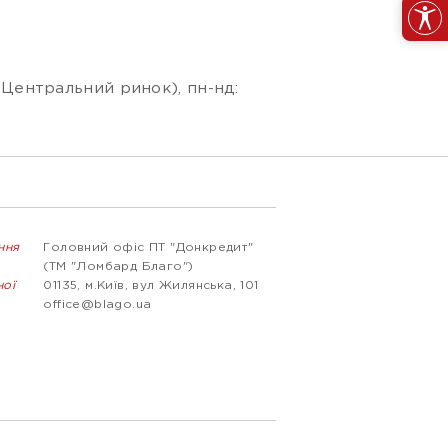
- Центральний ринок), пн-нд:
ння
Головний офіс ПТ "Донкредит"
(ТМ "Ломбард Благо")
ної
01135, м.Київ, вул Жилянська, 101
office@blago.ua