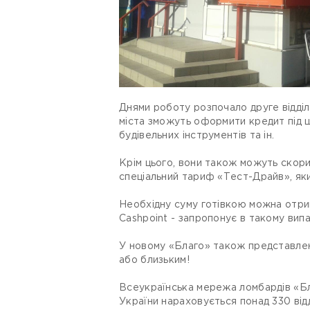
Днями роботу розпочало друге відділ
міста зможуть оформити кредит під ш
будівельних інструментів та ін.
Крім цього, вони також можуть скорис
спеціальний тариф «Тест-Драйв», яки
Необхідну суму готівкою можна отрим
Cashpoint - запропонує в такому випа
У новому «Благо» також представлени
або близьким!
Всеукраїнська мережа ломбардів «Бла
України нараховується понад 330 від