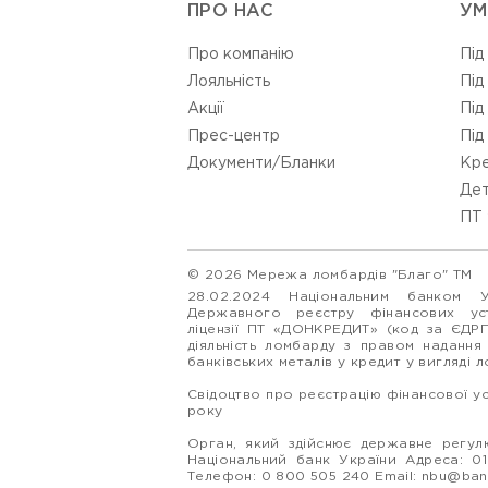
ПРО НАС
УМ
Про компанію
Під
Лояльність
Під
Акції
Під
Прес-центр
Під
Документи/Бланки
Кре
Дет
ПТ 
© 2026 Мережа ломбардів "Благо" ТМ
28.02.2024 Національним банком 
Державного реєстру фінансових у
ліцензії ПТ «ДОНКРЕДИТ» (код за ЄДР
діяльність ломбарду з правом надання
банківських металів у кредит у вигляді 
Свідоцтво про реєстрацію фінансової у
року
Орган, який здійснює державне регулю
Національний банк України Адреса: 0160
Телефон: 0 800 505 240 Email:
nbu@ban