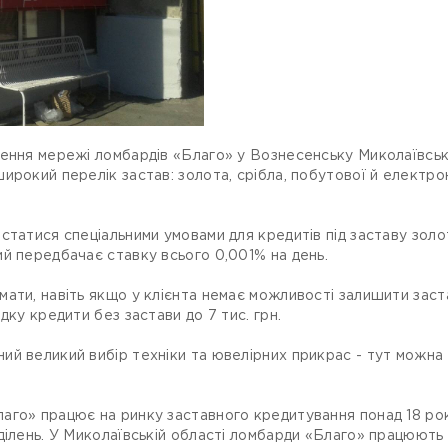
ення мережі ломбардів «Благо» у Вознесенську Миколаївської
ирокий перелік застав: золота, срібла, побутової й електрон
татися спеціальними умовами для кредитів під заставу золота
й передбачає ставку всього 0,001% на день.
ати, навіть якщо у клієнта немає можливості залишити зас
дку кредити без застави до 7 тис. грн.
й великий вибір техніки та ювелірних прикрас - тут можна з
го» працює на ринку заставного кредитування понад 18 років
ділень. У Миколаївській області ломбарди «Благо» працюют