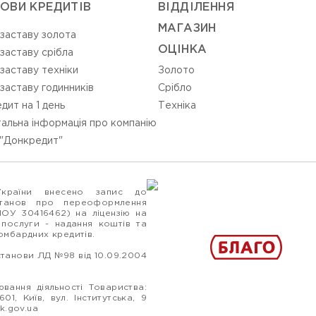
ОВИ КРЕДИТІВ
ВIДДIЛЕННЯ
МАГАЗИН
 заставу золота
ОЦIНКА
 заставу срібла
 заставу техніки
Золото
 заставу годинників
Срiбло
дит на 1 день
Технiка
альна інформація про компанію
"Донкредит"
України внесено запис до
станов про переоформлення
ПОУ 30416462) на ліцензію на
 послуги - надання коштів та
ломбардних кредитів.
станови ЛД №98 від 10.09.2004
вання діяльності Товариства:
1, Київ, вул. Інститутська, 9
k.gov.ua