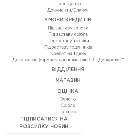
Прес-центр
Документи/Бланки
УМОВИ КРЕДИТІВ
Під заставу золота
Під заставу срібла
Під заставу техніки
Під заставу годинників
Кредит на 1 день
Детальна інформація про компанію ПТ "Донкредит"
ВIДДIЛЕННЯ
МАГАЗИН
ОЦIНКА
Золото
Срiбло
Технiка
ПІДПИСАТИСЯ НА
РОЗСИЛКУ НОВИН