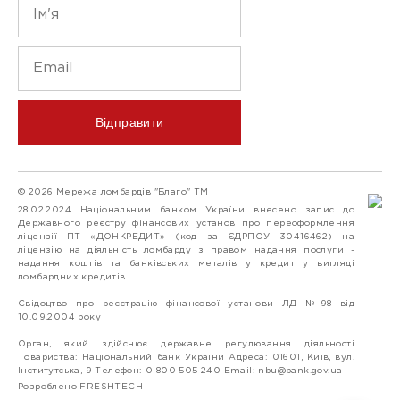
Відправити
© 2026 Мережа ломбардів "Благо" ТМ
28.02.2024 Національним банком України внесено запис до
Державного реєстру фінансових установ про переоформлення
ліцензії ПТ «ДОНКРЕДИТ» (код за ЄДРПОУ 30416462) на
ліцензію на діяльність ломбарду з правом надання послуги -
надання коштів та банківських металів у кредит у вигляді
ломбардних кредитів.
Свідоцтво про реєстрацію фінансової установи ЛД №98 від
10.09.2004 року
Орган, який здійснює державне регулювання діяльності
Товариства: Національний банк України Адреса: 01601, Київ, вул.
Інститутська, 9 Телефон: 0 800 505 240 Email:
nbu@bank.gov.ua
Розроблено FRESHTECH