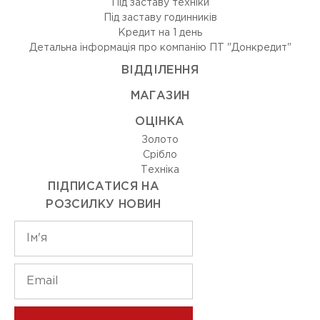
Під заставу техніки
Під заставу годинників
Кредит на 1 день
Детальна інформація про компанію ПТ "Донкредит"
ВIДДIЛЕННЯ
МАГАЗИН
ОЦIНКА
Золото
Срiбло
Технiка
ПІДПИСАТИСЯ НА
РОЗСИЛКУ НОВИН