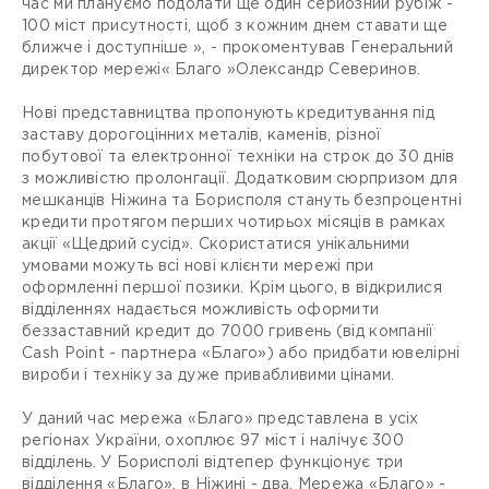
час ми плануємо подолати ще один серйозний рубіж -
100 міст присутності, щоб з кожним днем ​​ставати ще
ближче і доступніше », - прокоментував Генеральний
директор мережі« Благо »Олександр Северинов.
Нові представництва пропонують кредитування під
заставу дорогоцінних металів, каменів, різної
побутової та електронної техніки на строк до 30 днів
з можливістю пролонгації. Додатковим сюрпризом для
мешканців Ніжина та Борисполя стануть безпроцентні
кредити протягом перших чотирьох місяців в рамках
акції «Щедрий сусід». Скористатися унікальними
умовами можуть всі нові клієнти мережі при
оформленні першої позики. Крім цього, в відкрилися
відділеннях надається можливість оформити
беззаставний кредит до 7000 гривень (від компанії
Cash Point - партнера «Благо») або придбати ювелірні
вироби і техніку за дуже привабливими цінами.
У даний час мережа «Благо» представлена ​​в усіх
регіонах України, охоплює 97 міст і налічує 300
відділень. У Борисполі відтепер функціонує три
відділення «Благо», в Ніжині - два. Мережа «Благо» -