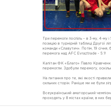
Три перемоги поспіль – в 3-му, 4-му
позицію в турнірній таблиці Другої л
команди «Славутич». Потім, 19 січня,
перемога над AFC Evraztrade - 5:1!
Капітан ФК «Благо» Павло Кравченко 
перемогли. Здобули перемогу, оскільк
На питання про те, які якості привели
сильних сторін. Раніше ми не були зі
Всеукраїнський аматорський чемпіон
проходять у 8 містах країни, в них б