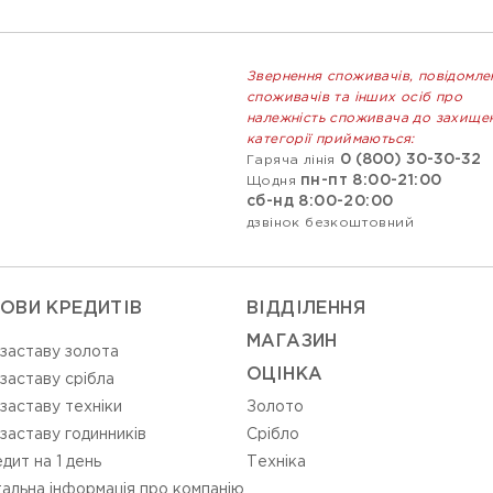
Звернення споживачів, повідомле
споживачів та інших осіб про
належність споживача до захище
категорії приймаються:
0 (800) 30-30-32
Гаряча лінія
пн-пт 8:00-21:00
Щодня
сб-нд 8:00-20:00
дзвінок безкоштовний
ОВИ КРЕДИТІВ
ВIДДIЛЕННЯ
МАГАЗИН
 заставу золота
ОЦIНКА
 заставу срібла
 заставу техніки
Золото
 заставу годинників
Срiбло
дит на 1 день
Технiка
альна інформація про компанію