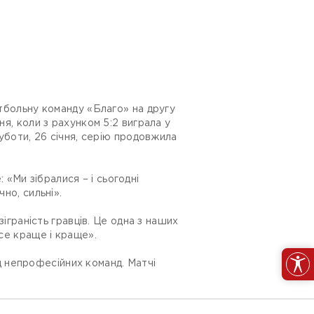
утбольну команду «Благо» на другу
ня, коли з рахунком 5:2 виграла у
суботи, 26 січня, серію продовжила
«Ми зібралися – і сьогодні
но, сильні».
зіграність гравців. Це одна з наших
все краще і краще».
 непрофесійних команд. Матчі