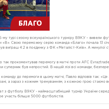
 і 5-му турі сезону всеукраїнського турніру В9КУ – вивели ф
іги «В». Свою переможну серію команда «Благо» почала 13 січ
 був виграш 4:2 в поєдинку з ФК «Металіст-Київ». А минулої 
так прокоментував перемогу в матчі проти AFC Evraztrade: 
и суперник був непростий. В нашій лізі всі команди, безпереч
 команду до перемоги в цьому матчі, Павло відповів так: «Це 
грані, а зараз з кожним тренуванням, з кожною грою стаємо 
ат з футболу В9КУ - наймасштабніший турнір України серед
ере участь більше 5000 футболістів.