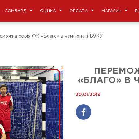
ЛОМБАРД
ОЦІНКА
ОПЛАТА
МАГАЗИН
В
еможна серія ФК «Благо» в чемпіонаті В9КУ
ПЕРЕМОЖ
«БЛАГО» В 
30.01.2019