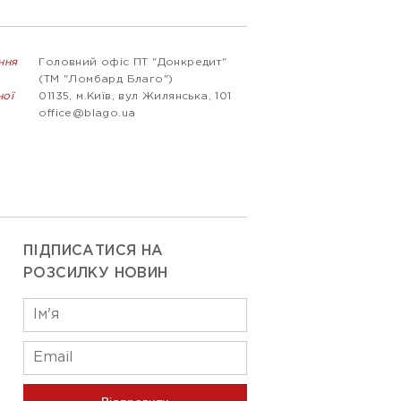
ння
Головний офіс ПТ "Донкредит"
(ТМ "Ломбард Благо")
ної
01135, м.Київ, вул Жилянська, 101
office@blago.ua
ПІДПИСАТИСЯ НА
РОЗСИЛКУ НОВИН