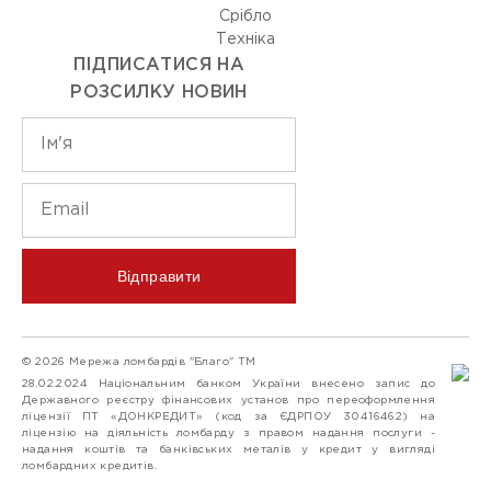
Срiбло
Технiка
ПІДПИСАТИСЯ НА
РОЗСИЛКУ НОВИН
Відправити
© 2026 Мережа ломбардів "Благо" ТМ
28.02.2024 Національним банком України внесено запис до
Державного реєстру фінансових установ про переоформлення
ліцензії ПТ «ДОНКРЕДИТ» (код за ЄДРПОУ 30416462) на
ліцензію на діяльність ломбарду з правом надання послуги -
надання коштів та банківських металів у кредит у вигляді
ломбардних кредитів.