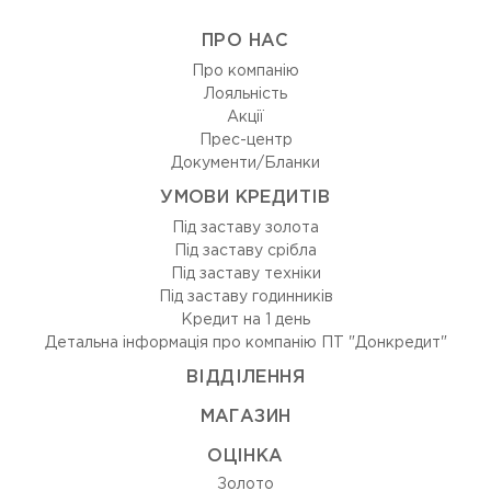
ПРО НАС
Про компанію
Лояльність
Акції
Прес-центр
Документи/Бланки
УМОВИ КРЕДИТІВ
Під заставу золота
Під заставу срібла
Під заставу техніки
Під заставу годинників
Кредит на 1 день
Детальна інформація про компанію ПТ "Донкредит"
ВIДДIЛЕННЯ
МАГАЗИН
ОЦIНКА
Золото