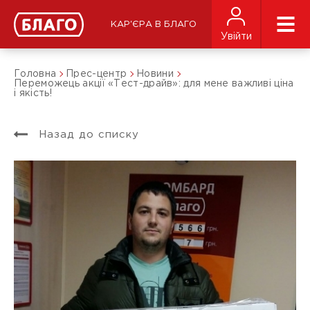
КАР'ЄРА В БЛАГО
Увійти
Головна
Прес-центр
Новини
Переможець акції «Тест-драйв»: для мене важливі ціна
і якість!
Назад до списку