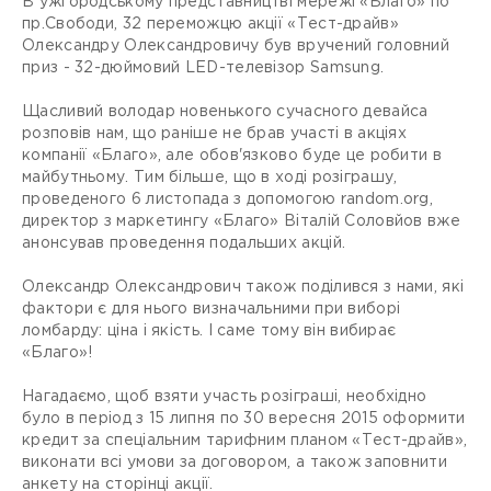
В ужгородському представництві мережі «Благо» по
пр.Свободи, 32 переможцю акції «Тест-драйв»
Олександру Олександровичу був вручений головний
приз - 32-дюймовий LED-телевізор Samsung.
Щасливий володар новенького сучасного девайса
розповів нам, що раніше не брав участі в акціях
компанії «Благо», але обов'язково буде це робити в
майбутньому. Тим більше, що в ході розіграшу,
проведеного 6 листопада з допомогою random.org,
директор з маркетингу «Благо» Віталій Соловйов вже
анонсував проведення подальших акцій.
Олександр Олександрович також поділився з нами, які
фактори є для нього визначальними при виборі
ломбарду: ціна і якість. І саме тому він вибирає
«Благо»!
Нагадаємо, щоб взяти участь розіграші, необхідно
було в період з 15 липня по 30 вересня 2015 оформити
кредит за спеціальним тарифним планом «Тест-драйв»,
виконати всі умови за договором, а також заповнити
анкету на сторінці акції.