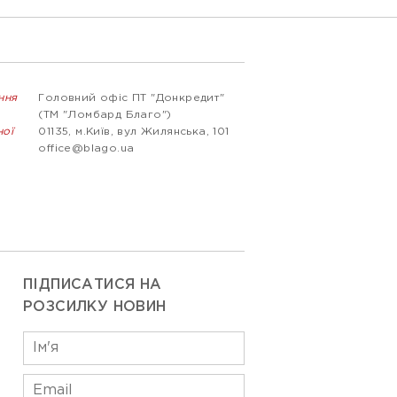
ння
Головний офіс ПТ "Донкредит"
(ТМ "Ломбард Благо")
ної
01135, м.Київ, вул Жилянська, 101
office@blago.ua
ПІДПИСАТИСЯ НА
РОЗСИЛКУ НОВИН