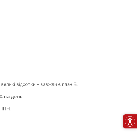
великі відсотки – завжди є план Б.
% на день
.
 ІПН.