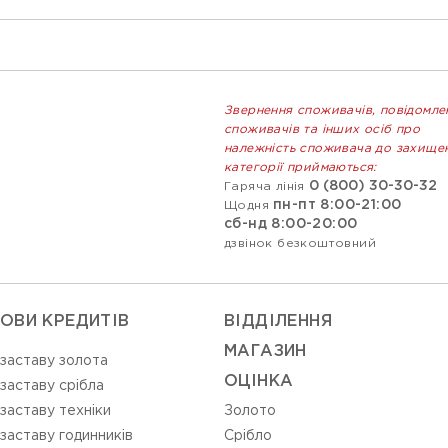
Звернення споживачів, повідомле
споживачів та інших осіб про
належність споживача до захище
категорії приймаються:
0 (800) 30-30-32
Гаряча лінія
пн-пт 8:00-21:00
Щодня
сб-нд 8:00-20:00
дзвінок безкоштовний
ОВИ КРЕДИТІВ
ВIДДIЛЕННЯ
МАГАЗИН
 заставу золота
ОЦIНКА
 заставу срібла
 заставу техніки
Золото
 заставу годинників
Срiбло