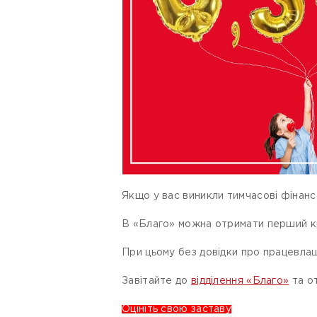
Якщо у вас виникли тимчасові фінанс
В «Благо» можна отримати перший кре
При цьому без довідки про працевлаш
Завітайте до
відділення «Благо»
та о
Оцініть свою заставу