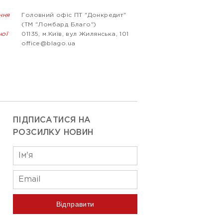
ння
Головний офіс ПТ "Донкредит"
(ТМ "Ломбард Благо")
ної
01135, м.Київ, вул Жилянська, 101
office@blago.ua
ПІДПИСАТИСЯ НА
РОЗСИЛКУ НОВИН
Відправити