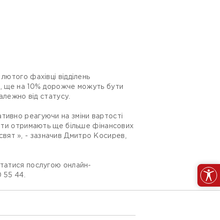
лютого фахівці відділень
о, ще на 10% дорожче можуть бути
залежно від статусу.
тивно реагуючи на зміни вартості
єнти отримають ще більше фінансових
вят », - зазначив Дмитро Косирев,
статися послугою онлайн-
 55 44.