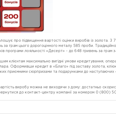
ошує про підвищення вартості оцінки виробів із золота. З 7 
ь за грам цього дорогоцінного металу 585 проби. Традиційн
иків програми лояльності «Десерт» - до 648 гривень за грам 
им клієнтам максимально вигідні умови кредитування, опера
долара. Оформивши кредит в «Благо» під заставу золота, клі
ких приємними сюрпризами та подарунками до наступаючих с
вартість виробу можна не виходячи з дому: достатньо скори
вернутися до контакт-центру компанії за номером 0 (800) 50