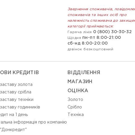
Звернення споживачів, повідомле
споживачів та інших осіб про
належність споживача до захище
категорії приймаються:
0 (800) 30-30-32
Гаряча лінія
пн-пт 8:00-21:00
Щодня
сб-нд 8:00-20:00
дзвінок безкоштовний
ОВИ КРЕДИТІВ
ВIДДIЛЕННЯ
МАГАЗИН
 заставу золота
ОЦIНКА
 заставу срібла
 заставу техніки
Золото
 заставу годинників
Срiбло
дит на 1 день
Технiка
альна інформація про компанію
"Донкредит"