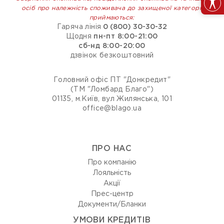
осіб про належність споживача до захищеної категорії
приймаються:
Гаряча лінія
0 (800) 30-30-32
Щодня
пн-пт 8:00-21:00
сб-нд 8:00-20:00
дзвінок безкоштовний
Головний офіс ПТ "Донкредит"
(ТМ "Ломбард Благо")
01135, м.Київ, вул Жилянська, 101
office@blago.ua
ПРО НАС
Про компанію
Лояльність
Акції
Прес-центр
Документи/Бланки
УМОВИ КРЕДИТІВ