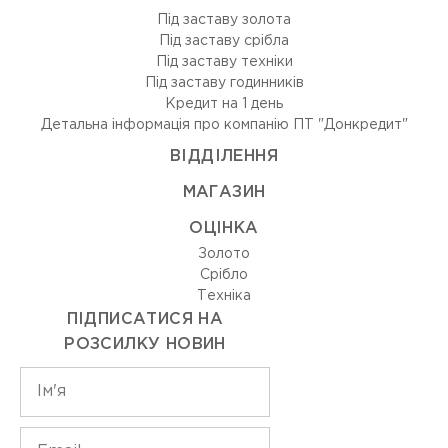
Під заставу золота
Під заставу срібла
Під заставу техніки
Під заставу годинників
Кредит на 1 день
Детальна інформація про компанію ПТ "Донкредит"
ВIДДIЛЕННЯ
МАГАЗИН
ОЦIНКА
Золото
Срiбло
Технiка
ПІДПИСАТИСЯ НА
РОЗСИЛКУ НОВИН