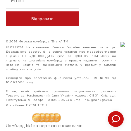
Відправити
© 2026 Мережа ломбардів "Благо" ТМ
28.02.2024 Національним банком України внесено запис до
Державного реєстру фінансових установ про переоформлення
ліцензії ПТ «ДОНКРЕДИТ» (код за ЄДРПОУ 30416462) на
ліцензію на діяльність ломбарду з правом надання послуги -
надання коштів та банківських металів у кредит у вигляді
ломбардних кредитів.
Свідоцтво про реєстрацію фінансової установи ЛД №98 від
10.09.2004 року
Орган, який здійснює державне регулювання діяльності
Товариства: Національний банк України Адреса: 01601, Київ, вул.
Інститутська, 9 Телефон: 0 800 505 240 Email:
nbu@bank.gov.ua
Розроблено FRESHTECH
Ломбард №1 за версією споживачів