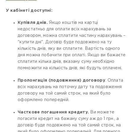
У кабінеті доступні:
Купівля днів.
Якщо коштів на картці
недостатньо для оплати всіх нарахувань за
договором, можна сплатити частину нарахувань –
"купити дні". Договір буде подовжено на ту
кількість днів, яку ви сплатите. Вартість одного
дня можна побачити при оплаті. Якщо ви бажаєте
сплатити кілька днів, вказану суму необхідно
помножити на кількість днів, які будуть оплачені.
Пролонгація (подовження) договору
. Оплата
всіх нарахувань на поточну дату та подовження
договору на той самий строк, на який було
оформлено попередній.
Часткове погашення кредиту.
Ви можете
погасити кредит на бажану суму аж до 1 грн., а
договір буде подовжено на той самий строк, на
який було оформлено попередній. Для повного