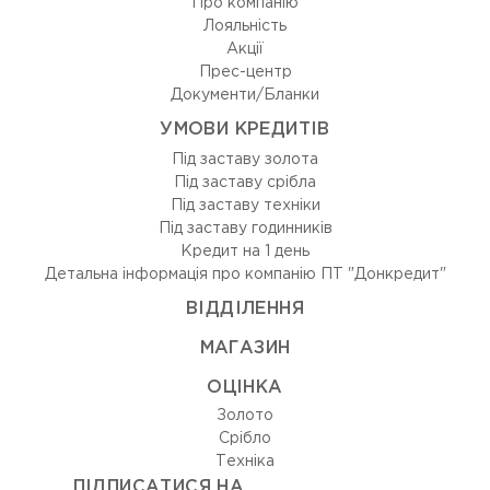
Про компанію
Лояльність
Акції
Прес-центр
Документи/Бланки
УМОВИ КРЕДИТІВ
Під заставу золота
Під заставу срібла
Під заставу техніки
Під заставу годинників
Кредит на 1 день
Детальна інформація про компанію ПТ "Донкредит"
ВIДДIЛЕННЯ
МАГАЗИН
ОЦIНКА
Золото
Срiбло
Технiка
ПІДПИСАТИСЯ НА