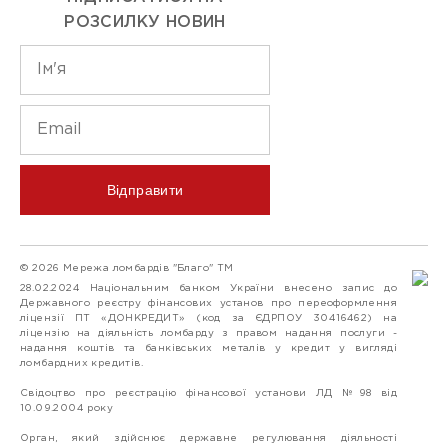
РОЗСИЛКУ НОВИН
Відправити
© 2026 Мережа ломбардів "Благо" ТМ
28.02.2024 Національним банком України внесено запис до
Державного реєстру фінансових установ про переоформлення
ліцензії ПТ «ДОНКРЕДИТ» (код за ЄДРПОУ 30416462) на
ліцензію на діяльність ломбарду з правом надання послуги -
надання коштів та банківських металів у кредит у вигляді
ломбардних кредитів.
Свідоцтво про реєстрацію фінансової установи ЛД №98 від
10.09.2004 року
Орган, який здійснює державне регулювання діяльності