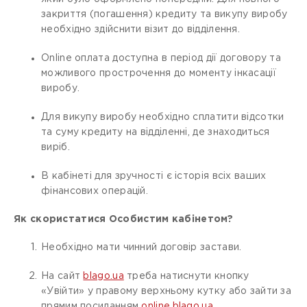
закриття (погашення) кредиту та викупу виробу
необхідно здійснити візит до відділення.
Online оплата доступна в період дії договору та
можливого прострочення до моменту інкасації
виробу.
Для викупу виробу необхідно сплатити відсотки
та суму кредиту на відділенні, де знаходиться
виріб.
В кабінеті для зручності є історія всіх ваших
фінансових операцій.
Як скористатися Особистим кабінетом?
Необхідно мати чинний договір застави.
На сайт
blago.ua
треба натиснути кнопку
«Увійти» у правому верхньому кутку або зайти за
прямим посиланням
online.blago.ua