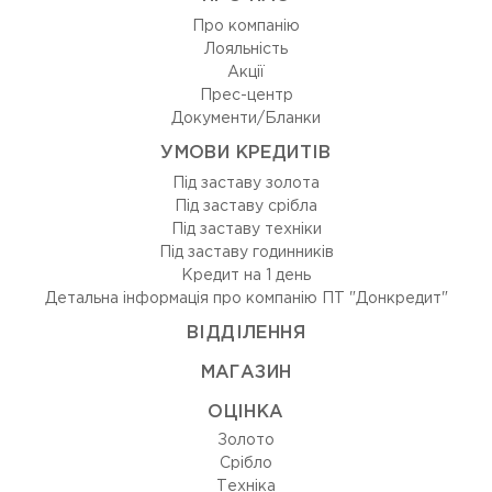
Про компанію
Лояльність
Акції
Прес-центр
Документи/Бланки
УМОВИ КРЕДИТІВ
Під заставу золота
Під заставу срібла
Під заставу техніки
Під заставу годинників
Кредит на 1 день
Детальна інформація про компанію ПТ "Донкредит"
ВIДДIЛЕННЯ
МАГАЗИН
ОЦIНКА
Золото
Срiбло
Технiка