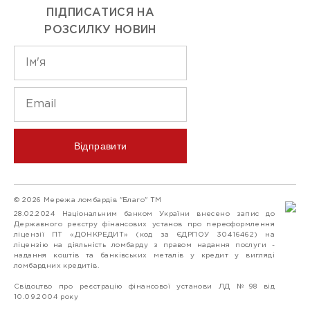
ПІДПИСАТИСЯ НА
РОЗСИЛКУ НОВИН
Відправити
© 2026 Мережа ломбардів "Благо" ТМ
28.02.2024 Національним банком України внесено запис до
Державного реєстру фінансових установ про переоформлення
ліцензії ПТ «ДОНКРЕДИТ» (код за ЄДРПОУ 30416462) на
ліцензію на діяльність ломбарду з правом надання послуги -
надання коштів та банківських металів у кредит у вигляді
ломбардних кредитів.
Свідоцтво про реєстрацію фінансової установи ЛД №98 від
10.09.2004 року