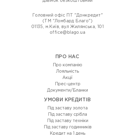
дзвінок безкоштовний
Головний офіс ПТ "Донкредит"
(ТМ "Ломбард Благо")
01135, м.Київ, вул Жилянська, 101
office@blago.ua
ПРО НАС
Про компанію
Лояльність
Акції
Прес-центр
Документи/Бланки
УМОВИ КРЕДИТІВ
Під заставу золота
Під заставу срібла
Під заставу техніки
Під заставу годинників
Кредит на 1 день