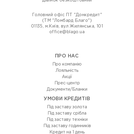
дзвінок безкоштовний
Головний офіс ПТ "Донкредит"
(ТМ "Ломбард Благо")
01135, м.Київ, вул Жилянська, 101
office@blago.ua
ПРО НАС
Про компанію
Лояльність
Акції
Прес-центр
Документи/Бланки
УМОВИ КРЕДИТІВ
Під заставу золота
Під заставу срібла
Під заставу техніки
Під заставу годинників
Кредит на 1 день