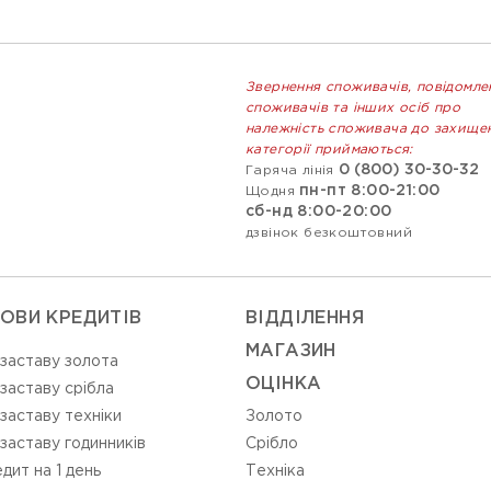
Звернення споживачів, повідомле
споживачів та інших осіб про
належність споживача до захище
категорії приймаються:
0 (800) 30-30-32
Гаряча лінія
пн-пт 8:00-21:00
Щодня
сб-нд 8:00-20:00
дзвінок безкоштовний
ОВИ КРЕДИТІВ
ВIДДIЛЕННЯ
МАГАЗИН
 заставу золота
ОЦIНКА
 заставу срібла
 заставу техніки
Золото
 заставу годинників
Срiбло
дит на 1 день
Технiка