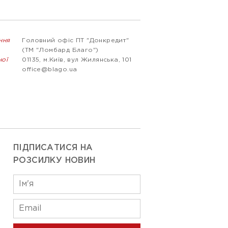
ння
Головний офіс ПТ "Донкредит"
(ТМ "Ломбард Благо")
ної
01135, м.Київ, вул Жилянська, 101
office@blago.ua
ПІДПИСАТИСЯ НА
РОЗСИЛКУ НОВИН