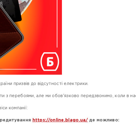
раїни призвів до відсутності електрики.
 з перебоями, але ми обов'язково передзвонимо, коли в на
си компанії:
 кредитування
https://online.blago.ua/
де можливо: