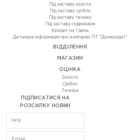
Під заставу золота
Під заставу срібла
Під заставу техніки
Під заставу годинників
Кредит на 1 день
Детальна інформація про компанію ПТ "Донкредит"
ВIДДIЛЕННЯ
МАГАЗИН
ОЦIНКА
Золото
Срiбло
Технiка
ПІДПИСАТИСЯ НА
РОЗСИЛКУ НОВИН