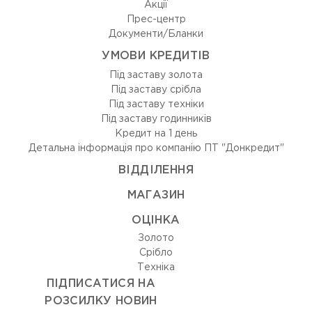
Акції
Прес-центр
Документи/Бланки
УМОВИ КРЕДИТІВ
Під заставу золота
Під заставу срібла
Під заставу техніки
Під заставу годинників
Кредит на 1 день
Детальна інформація про компанію ПТ "Донкредит"
ВIДДIЛЕННЯ
МАГАЗИН
ОЦIНКА
Золото
Срiбло
Технiка
ПІДПИСАТИСЯ НА
РОЗСИЛКУ НОВИН