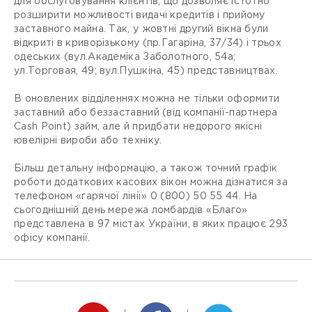
для обслуговування клієнтів, що дозволяє істотно
розширити можливості видачі кредитів і прийому
заставного майна. Так, у жовтні другий вікна були
відкриті в криворізькому (пр.Гагаріна, 37/34) і трьох
одеських (вул.Академіка Заболотного, 54а;
ул.Торговая, 49; вул.Пушкіна, 45) представництвах.
В оновлених відділеннях можна не тільки оформити
заставний або беззаставний (від компанії-партнера
Cash Point) займ, але й придбати недорого якісні
ювелірні вироби або техніку.
Більш детальну інформацію, а також точний графік
роботи додаткових касових вікон можна дізнатися за
телефоном «гарячої лінії» 0 (800) 50 55 44. На
сьогоднішній день мережа ломбардів «Благо»
представлена в 97 містах України, в яких працює 293
офісу компанії.