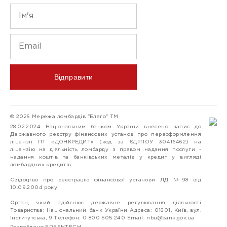
Відправити
© 2026 Мережа ломбардів "Благо" ТМ
28.02.2024 Національним банком України внесено запис до
Державного реєстру фінансових установ про переоформлення
ліцензії ПТ «ДОНКРЕДИТ» (код за ЄДРПОУ 30416462) на
ліцензію на діяльність ломбарду з правом надання послуги -
надання коштів та банківських металів у кредит у вигляді
ломбардних кредитів.
Свідоцтво про реєстрацію фінансової установи ЛД №98 від
10.09.2004 року
Орган, який здійснює державне регулювання діяльності
Товариства: Національний банк України Адреса: 01601, Київ, вул.
Інститутська, 9 Телефон: 0 800 505 240 Email:
nbu@bank.gov.ua