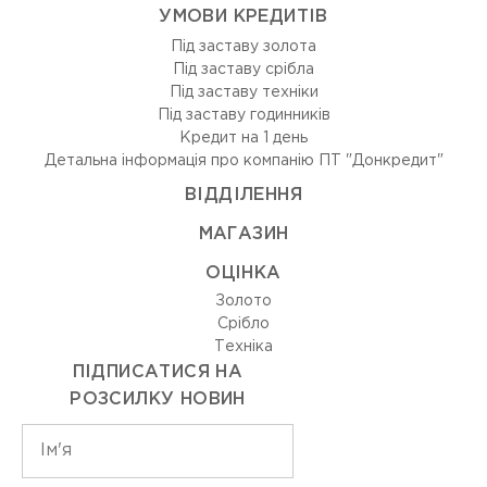
УМОВИ КРЕДИТІВ
Під заставу золота
Під заставу срібла
Під заставу техніки
Під заставу годинників
Кредит на 1 день
Детальна інформація про компанію ПТ "Донкредит"
ВIДДIЛЕННЯ
МАГАЗИН
ОЦIНКА
Золото
Срiбло
Технiка
ПІДПИСАТИСЯ НА
РОЗСИЛКУ НОВИН