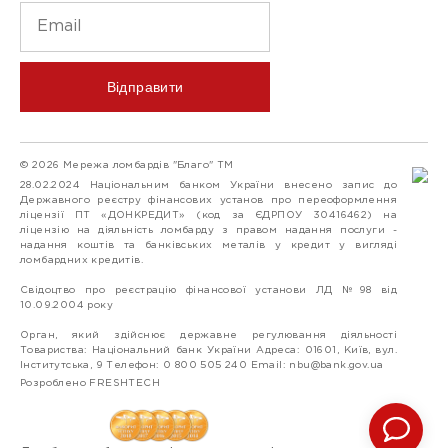
Відправити
© 2026 Мережа ломбардів "Благо" ТМ
28.02.2024 Національним банком України внесено запис до
Державного реєстру фінансових установ про переоформлення
ліцензії ПТ «ДОНКРЕДИТ» (код за ЄДРПОУ 30416462) на
ліцензію на діяльність ломбарду з правом надання послуги -
надання коштів та банківських металів у кредит у вигляді
ломбардних кредитів.
Свідоцтво про реєстрацію фінансової установи ЛД №98 від
10.09.2004 року
Орган, який здійснює державне регулювання діяльності
Товариства: Національний банк України Адреса: 01601, Київ, вул.
Інститутська, 9 Телефон: 0 800 505 240 Email:
nbu@bank.gov.ua
Розроблено FRESHTECH