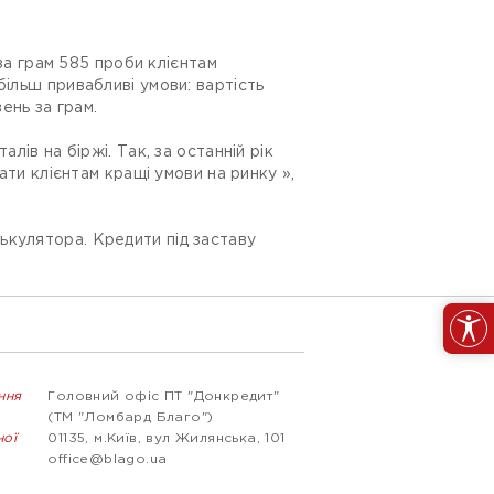
 за грам 585 проби клієнтам
більш привабливі умови: вартість
ень за грам.
лів на біржі. Так, за останній рік
ати клієнтам кращі умови на ринку »,
ькулятора. Кредити під заставу
ння
Головний офіс ПТ "Донкредит"
(ТМ "Ломбард Благо")
ної
01135, м.Київ, вул Жилянська, 101
office@blago.ua