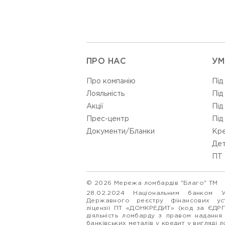
ПРО НАС
УМ
Про компанію
Під
Лояльність
Під
Акції
Під
Прес-центр
Під
Документи/Бланки
Кре
Дет
ПТ 
© 2026 Мережа ломбардів "Благо" ТМ
28.02.2024 Національним банком 
Державного реєстру фінансових у
ліцензії ПТ «ДОНКРЕДИТ» (код за ЄДР
діяльність ломбарду з правом надання
банківських металів у кредит у вигляді 