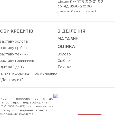
пн-пт 8:00-21:00
Щодня
сб-нд 8:00-20:00
дзвінок безкоштовний
ОВИ КРЕДИТІВ
ВIДДIЛЕННЯ
МАГАЗИН
 заставу золота
ОЦIНКА
 заставу срібла
 заставу техніки
Золото
 заставу годинників
Срiбло
дит на 1 день
Технiка
альна інформація про компанію
"Донкредит"
України внесено запис до
станов про переоформлення
ПОУ 30416462) на ліцензію на
 послуги - надання коштів та
ломбардних кредитів.