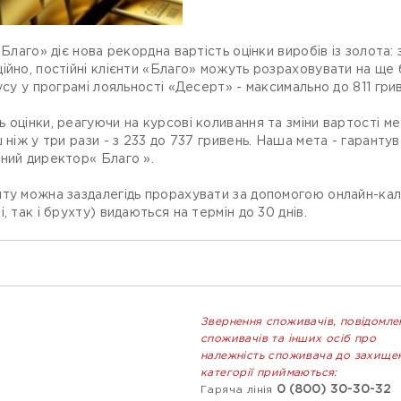
«Благо» діє нова рекордна вартість оцінки виробів із золота:
ійно, постійні клієнти «Благо» можуть розраховувати на ще 
усу у програмі лояльності «Десерт» - максимально до 811 грив
оцінки, реагуючи на курсові коливання та зміни вартості мета
 ніж у три рази - з 233 до 737 гривень. Наша мета - гарантув
ний директор« Благо ».
иту можна заздалегідь прорахувати за допомогою онлайн-кал
 так і брухту) видаються на термін до 30 днів.
Звернення споживачів, повідомле
споживачів та інших осіб про
належність споживача до захище
категорії приймаються:
0 (800) 30-30-32
Гаряча лінія