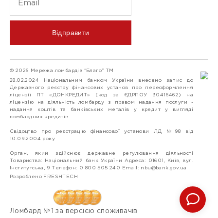
Відправити
© 2026 Мережа ломбардів "Благо" ТМ
28.02.2024 Національним банком України внесено запис до
Державного реєстру фінансових установ про переоформлення
ліцензії ПТ «ДОНКРЕДИТ» (код за ЄДРПОУ 30416462) на
ліцензію на діяльність ломбарду з правом надання послуги -
надання коштів та банківських металів у кредит у вигляді
ломбардних кредитів.
Свідоцтво про реєстрацію фінансової установи ЛД №98 від
10.09.2004 року
Орган, який здійснює державне регулювання діяльності
Товариства: Національний банк України Адреса: 01601, Київ, вул.
Інститутська, 9 Телефон: 0 800 505 240 Email:
nbu@bank.gov.ua
Розроблено FRESHTECH
Ломбард №1 за версією споживачів