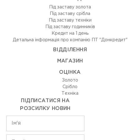
Під заставу золота
Під заставу срібла
Під заставу техніки
Під заставу годинників
Кредит на 1 день
Детальна інформація про компанію ПТ "Донкредит"
ВIДДIЛЕННЯ
МАГАЗИН
ОЦIНКА
Золото
Срiбло
Технiка
ПІДПИСАТИСЯ НА
РОЗСИЛКУ НОВИН