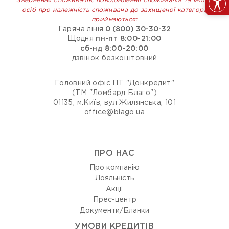
Звернення споживачів, повідомлення споживачів та інших
осіб про належність споживача до захищеної категорії
приймаються:
Гаряча лінія
0 (800) 30-30-32
Щодня
пн-пт 8:00-21:00
сб-нд 8:00-20:00
дзвінок безкоштовний
Головний офіс ПТ "Донкредит"
(ТМ "Ломбард Благо")
01135, м.Київ, вул Жилянська, 101
office@blago.ua
ПРО НАС
Про компанію
Лояльність
Акції
Прес-центр
Документи/Бланки
УМОВИ КРЕДИТІВ