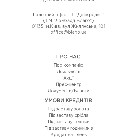
дзвінок безкоштовний
Головний офіс ПТ "Донкредит"
(ТМ "Ломбард Благо")
01135, м.Київ, вул Жилянська, 101
office@blago.ua
ПРО НАС
Про компанію
Лояльність
Акції
Прес-центр
Документи/Бланки
УМОВИ КРЕДИТІВ
Під заставу золота
Під заставу срібла
Під заставу техніки
Під заставу годинників
Кредит на 1 день