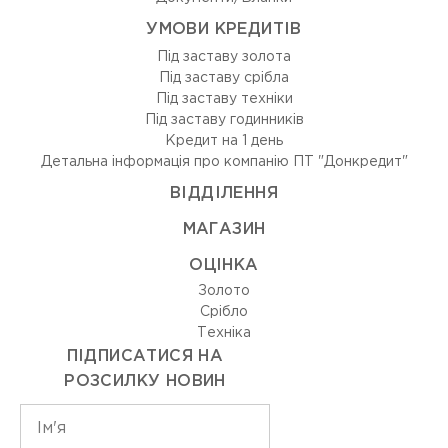
УМОВИ КРЕДИТІВ
Під заставу золота
Під заставу срібла
Під заставу техніки
Під заставу годинників
Кредит на 1 день
Детальна інформація про компанію ПТ "Донкредит"
ВIДДIЛЕННЯ
МАГАЗИН
ОЦIНКА
Золото
Срiбло
Технiка
ПІДПИСАТИСЯ НА
РОЗСИЛКУ НОВИН