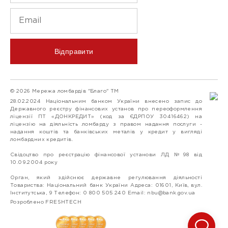
Відправити
© 2026 Мережа ломбардів "Благо" ТМ
28.02.2024 Національним банком України внесено запис до
Державного реєстру фінансових установ про переоформлення
ліцензії ПТ «ДОНКРЕДИТ» (код за ЄДРПОУ 30416462) на
ліцензію на діяльність ломбарду з правом надання послуги -
надання коштів та банківських металів у кредит у вигляді
ломбардних кредитів.
Свідоцтво про реєстрацію фінансової установи ЛД №98 від
10.09.2004 року
Орган, який здійснює державне регулювання діяльності
Товариства: Національний банк України Адреса: 01601, Київ, вул.
Інститутська, 9 Телефон: 0 800 505 240 Email:
nbu@bank.gov.ua
Розроблено FRESHTECH