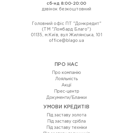
сб-нд 8:00-20:00
дзвінок безкоштовний
Головний офіс ПТ "Донкредит"
(ТМ "Ломбард Благо")
01135, м.Київ, вул Жилянська, 101
office@blago.ua
ПРО НАС
Про компанію
Лояльність
Акції
Прес-центр
Документи/Бланки
УМОВИ КРЕДИТІВ
Під заставу золота
Під заставу срібла
Під заставу техніки