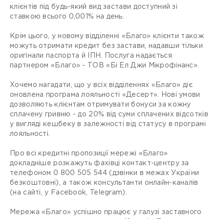
клієнтів під будь-який вид застави доступний зі
ставкою всього 0,001% на день.
Крім цього, у новому відділенні «Благо» клієнти також
можуть отримати кредит без застави, надавши тільки
оригінали паспорта й ІПН. Послуга надається
партнером «Благо» - ТОВ «Бі Ел Джи Мікрофінанс».
Хочемо нагадати, що у всіх відділеннях «Благо» діє
оновлена програма лояльності «Десерт». Нові умови
дозволяють клієнтам отримувати бонуси за кожну
сплачену гривню - до 20% від суми сплачених відсотків
у вигляді кешбеку в залежності від статусу в програмі
лояльності.
Про всі кредитні пропозиції мережі «Благо»
докладніше розкажуть фахівці контакт-центру за
телефоном 0 800 505 544 (дзвінки в межах України
безкоштовні), а також консультанти онлайн-каналів
(на сайті, у Facebook, Telegram).
Мережа «Благо» успішно працює у галузі заставного