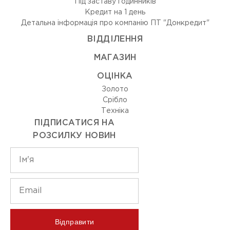
Під заставу годинників
Кредит на 1 день
Детальна інформація про компанію ПТ "Донкредит"
ВIДДIЛЕННЯ
МАГАЗИН
ОЦIНКА
Золото
Срiбло
Технiка
ПІДПИСАТИСЯ НА
РОЗСИЛКУ НОВИН
Відправити