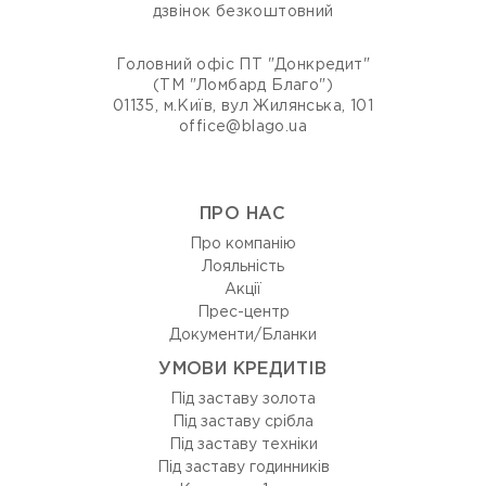
дзвінок безкоштовний
Головний офіс ПТ "Донкредит"
(ТМ "Ломбард Благо")
01135, м.Київ, вул Жилянська, 101
office@blago.ua
ПРО НАС
Про компанію
Лояльність
Акції
Прес-центр
Документи/Бланки
УМОВИ КРЕДИТІВ
Під заставу золота
Під заставу срібла
Під заставу техніки
Під заставу годинників