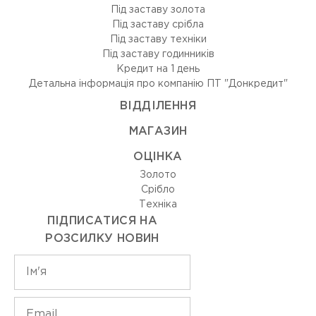
Під заставу золота
Під заставу срібла
Під заставу техніки
Під заставу годинників
Кредит на 1 день
Детальна інформація про компанію ПТ "Донкредит"
ВIДДIЛЕННЯ
МАГАЗИН
ОЦIНКА
Золото
Срiбло
Технiка
ПІДПИСАТИСЯ НА
РОЗСИЛКУ НОВИН