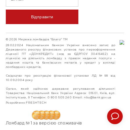
Відправити
© 2026 Мережа ломбардів "Благо" ТМ
28.02.2024 Національним банком України внесено запис до
Державного реєстру фінансових установ про переоформлення
ліцензії ПТ «ДОНКРЕДИТ» (код за ЄДРПОУ 30416462) на
ліцензію на діяльність ломбарду з правом надання послуги -
надання коштів та банківських металів у кредит у вигляді
ломбардних кредитів.
Свідоцтво про реєстрацію фінансової установи ЛД №98 від
10.09.2004 року
Орган, який здійснює державне регулювання діяльності
Товариства: Національний банк України Адреса: 01601, Київ, вул.
Інститутська, 9 Телефон: 0 800 505 240 Email:
nbu@bank.gov.ua
Розроблено FRESHTECH
Ломбард №1 за версією споживачів