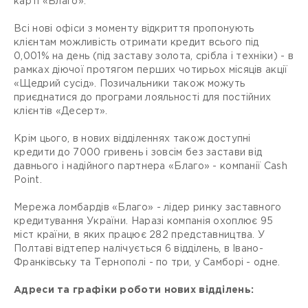
карті «Благо».
Всі нові офіси з моменту відкриття пропонують
клієнтам можливість отримати кредит всього під
0,001% на день (під заставу золота, срібла і техніки) - в
рамках діючої протягом перших чотирьох місяців акції
«Щедрий сусід». Позичальники також можуть
приєднатися до програми лояльності для постійних
клієнтів «Десерт».
Крім цього, в нових відділеннях також доступні
кредити до 7000 гривень і зовсім без застави від
давнього і надійного партнера «Благо» - компанії Cash
Point.
Мережа ломбардів «Благо» - лідер ринку заставного
кредитування України. Наразі компанія охоплює 95
міст країни, в яких працює 282 представництва. У
Полтаві відтепер налічується 6 відділень, в Івано-
Франківську та Тернополі - по три, у Самборі - одне.
Адреси та графіки роботи нових відділень: