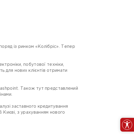
оряд із ринком «Колібріс». Тепер
ектроніки, побутової техніки,
ь для нових клієнтів отримати
Cashpoint. Також тут представлений
інами.
галузі заставного кредитування
В Києві, з урахуванням нового