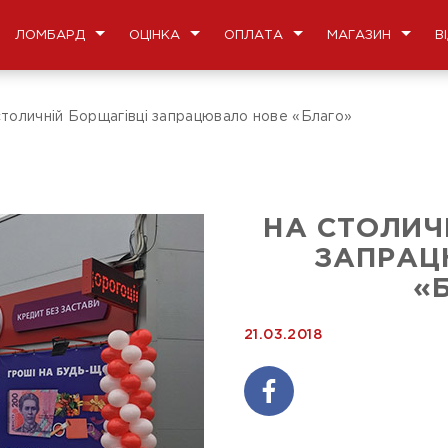
ЛОМБАРД
ОЦІНКА
ОПЛАТА
МАГАЗИН
В
столичній Борщагівці запрацювало нове «Благо»
НА СТОЛИЧ
ЗАПРАЦ
«
21.03.2018