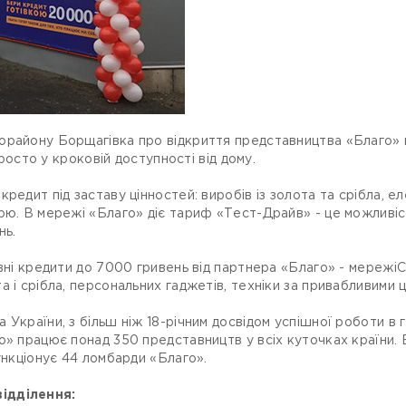
орайону Борщагівка про відкриття представництва «Благо» п
просто у кроковій доступності від дому.
редит під заставу цінностей: виробів із золота та срібла, ел
рю. В мережі «Благо» діє тариф «Тест-Драйв» - це можливіст
нь.
авні кредити до 7000 гривень від партнера «Благо» - мережі
 і срібла, персональних гаджетів, техніки за привабливими ц
 України, з більш ніж 18-річним досвідом успішної роботи в 
о» працює понад 350 представництв у всіх куточках країни. 
ункціонує 44 ломбарди «Благо».
ідділення: