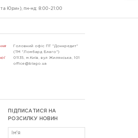
та Юри»), пн-нд: 8:00-21:00
ння
Головний офіс ПТ "Донкредит"
(ТМ "Ломбард Благо")
ної
01135, м.Київ, вул Жилянська, 101
office@blago.ua
ПІДПИСАТИСЯ НА
РОЗСИЛКУ НОВИН