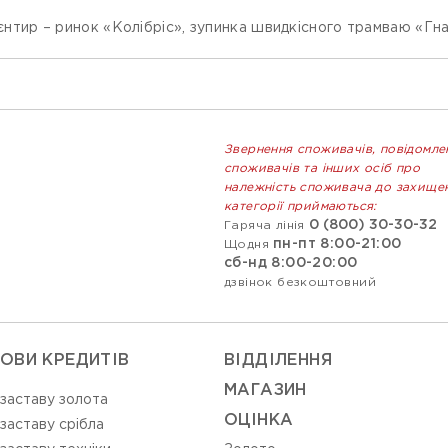
ієнтир – ринок «Колібріс», зупинка швидкісного трамваю «Гна
Звернення споживачів, повідомле
споживачів та інших осіб про
належність споживача до захище
категорії приймаються:
0 (800) 30-30-32
Гаряча лінія
пн-пт 8:00-21:00
Щодня
сб-нд 8:00-20:00
дзвінок безкоштовний
ОВИ КРЕДИТІВ
ВIДДIЛЕННЯ
МАГАЗИН
 заставу золота
ОЦIНКА
 заставу срібла