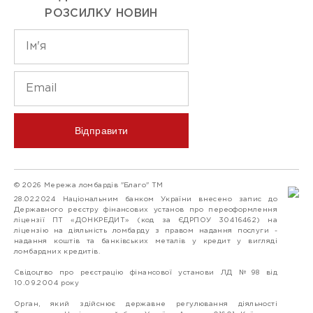
РОЗСИЛКУ НОВИН
Відправити
© 2026 Мережа ломбардів "Благо" ТМ
28.02.2024 Національним банком України внесено запис до
Державного реєстру фінансових установ про переоформлення
ліцензії ПТ «ДОНКРЕДИТ» (код за ЄДРПОУ 30416462) на
ліцензію на діяльність ломбарду з правом надання послуги -
надання коштів та банківських металів у кредит у вигляді
ломбардних кредитів.
Свідоцтво про реєстрацію фінансової установи ЛД №98 від
10.09.2004 року
Орган, який здійснює державне регулювання діяльності