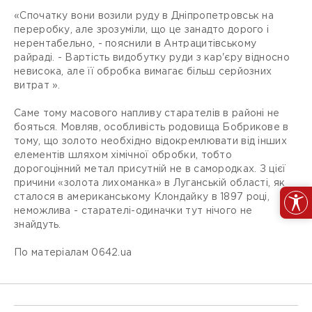
«Спочатку вони возили руду в Дніпропетровськ на
переробку, але зрозуміли, що це занадто дорого і
нерентабельно, - пояснили в Антрацитівському
райраді. - Вартість видобутку руди з кар'єру відносно
невисока, але її обробка вимагає більш серйозних
витрат ».
Саме тому масового напливу старателів в районі не
бояться. Мовляв, особливість родовища Бобрикове в
тому, що золото необхідно відокремлювати від інших
елементів шляхом хімічної обробки, тобто
дорогоцінний метал присутній не в самородках. З цієї
причини «золота лихоманка» в Луганській області, як
сталося в американському Клондайку в 1897 році,
неможлива - старателі-одиначки тут нічого не
знайдуть.
По матеріалам 0642.ua