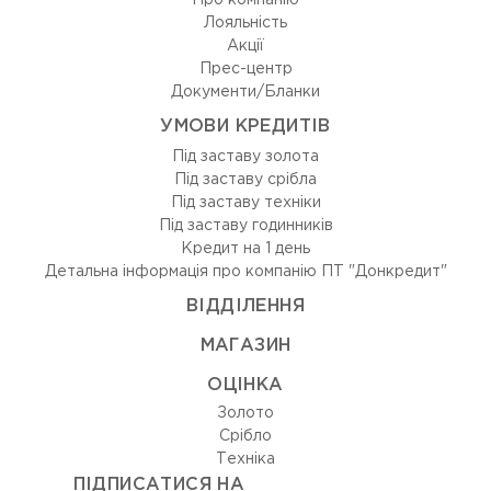
Про компанію
Лояльність
Акції
Прес-центр
Документи/Бланки
УМОВИ КРЕДИТІВ
Під заставу золота
Під заставу срібла
Під заставу техніки
Під заставу годинників
Кредит на 1 день
Детальна інформація про компанію ПТ "Донкредит"
ВIДДIЛЕННЯ
МАГАЗИН
ОЦIНКА
Золото
Срiбло
Технiка
ПІДПИСАТИСЯ НА