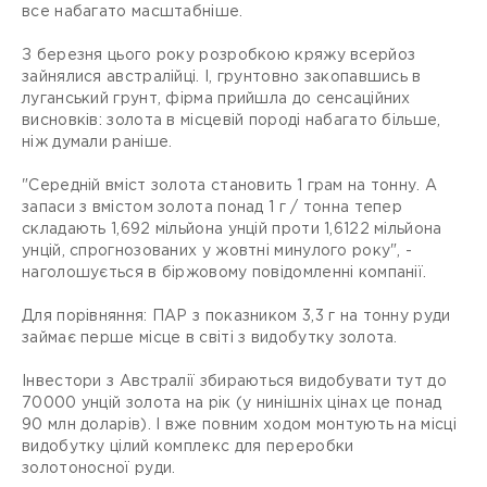
все набагато масштабніше.
З березня цього року розробкою кряжу всерйоз
зайнялися австралійці. І, грунтовно закопавшись в
луганський грунт, фірма прийшла до сенсаційних
висновків: золота в місцевій породі набагато більше,
ніж думали раніше.
"Середній вміст золота становить 1 грам на тонну. А
запаси з вмістом золота понад 1 г / тонна тепер
складають 1,692 мільйона унцій проти 1,6122 мільйона
унцій, спрогнозованих у жовтні минулого року", -
наголошується в біржовому повідомленні компанії.
Для порівняння: ПАР з показником 3,3 г на тонну руди
займає перше місце в світі з видобутку золота.
Інвестори з Австралії збираються видобувати тут до
70000 унцій золота на рік (у нинішніх цінах це понад
90 млн доларів). І вже повним ходом монтують на місці
видобутку цілий комплекс для переробки
золотоносної руди.