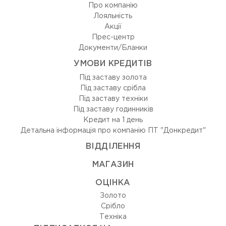
Про компанію
Лояльність
Акції
Прес-центр
Документи/Бланки
УМОВИ КРЕДИТІВ
Під заставу золота
Під заставу срібла
Під заставу техніки
Під заставу годинників
Кредит на 1 день
Детальна інформація про компанію ПТ "Донкредит"
ВIДДIЛЕННЯ
МАГАЗИН
ОЦIНКА
Золото
Срiбло
Технiка