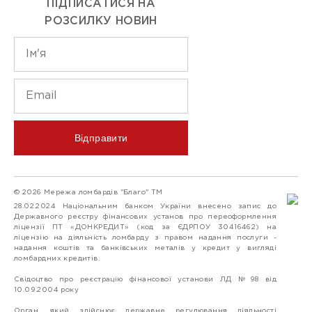
ПІДПИСАТИСЯ НА
РОЗСИЛКУ НОВИН
Відправити
© 2026 Мережа ломбардів "Благо" ТМ
28.02.2024 Національним банком України внесено запис до
Державного реєстру фінансових установ про переоформлення
ліцензії ПТ «ДОНКРЕДИТ» (код за ЄДРПОУ 30416462) на
ліцензію на діяльність ломбарду з правом надання послуги -
надання коштів та банківських металів у кредит у вигляді
ломбардних кредитів.
Свідоцтво про реєстрацію фінансової установи ЛД №98 від
10.09.2004 року
Орган, який здійснює державне регулювання діяльності