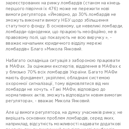
зареєстрованих на ринку ломбардів (станом на кінець
першого півріччя їх 476) може не пережити нові
вимоги регулятора. «Ймовірно, до 30% ломбардів не
зможуть виконати вимогу НБУ щодо збільшення
статутного фонду. В основному, це невеликі ломбарди,
ломбарди-одноденки, що працюють неофіційно, не в
правовому полі, що показують не всю виручку », -
вважає начальник юридичного відділу мережі
ломбардів« Благо »Микола Янковий.
Набагато складніша ситуація з забороною працювати
в МАФах. За оцінками експертів, відділення в МАФах є
у близько 70% всіх ломбардів України. Багато МАФи
мають фундамент, укріплені, обладнані системою
охоронної сигналізації, тому відмовлятися від них
ломбарди не хочуть. «Такі МАФи, відповідно до
нормативних актів, зможуть відповідати новим вимогам
регулятора», - вважає Микола Янковий.
Але ці вимоги регулятора, на думку учасників ринку, не
вирішать основних проблем ломбардів, серед яких,
наприклад, відсутність можливості надавати додаткові