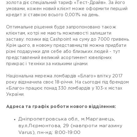
золота діє спеціальний тариф «Тест-Драйв». За його
умовами, кожен новий клієнт може оформити перший
кредит зі ставкою всього 0,001% на день.
Оптимальне рішення буде запропоновано також
клієнтам, котрі не мають можливості залишити
заставу: позики від Сashpoint на суму до 7000 гривень.
Крім цього, в новому представництві можна придбати
різні подарунки для себе або близьких людей - тут
представлений великий асортимент ювелірних
прикрас і техніки за низькими цінами.
Національна мережа ломбардів «Благо» влітку 2017
року відзначила своє 18-річчя. На сьогодні під брендом
«Благо» працює понад 330 ломбардів у 103-х містах
України.
Адреса та графік роботи нового відділення:
Дніпропетровська обл., м.Марганець,
вул.Лєрмонтова, 29 (навпроти магазину
Varus), пн-нд: 8:00-19:00