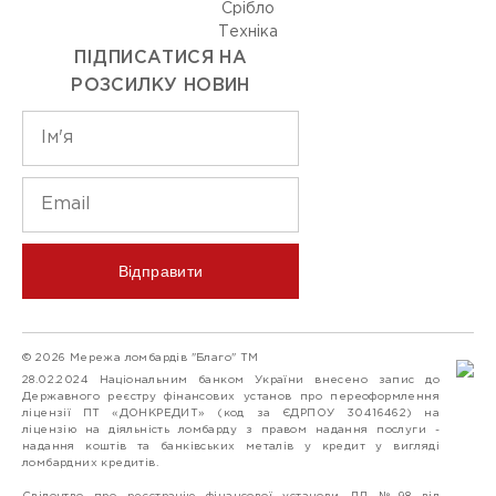
Срiбло
Технiка
ПІДПИСАТИСЯ НА
РОЗСИЛКУ НОВИН
Відправити
© 2026 Мережа ломбардів "Благо" ТМ
28.02.2024 Національним банком України внесено запис до
Державного реєстру фінансових установ про переоформлення
ліцензії ПТ «ДОНКРЕДИТ» (код за ЄДРПОУ 30416462) на
ліцензію на діяльність ломбарду з правом надання послуги -
надання коштів та банківських металів у кредит у вигляді
ломбардних кредитів.