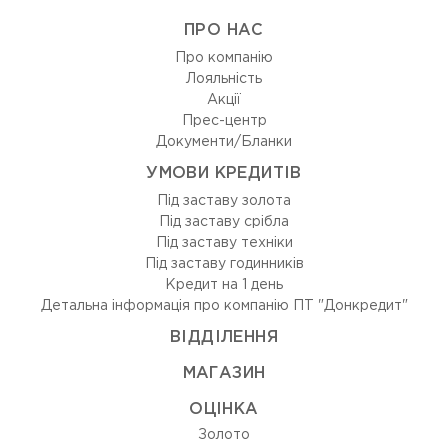
ПРО НАС
Про компанію
Лояльність
Акції
Прес-центр
Документи/Бланки
УМОВИ КРЕДИТІВ
Під заставу золота
Під заставу срібла
Під заставу техніки
Під заставу годинників
Кредит на 1 день
Детальна інформація про компанію ПТ "Донкредит"
ВIДДIЛЕННЯ
МАГАЗИН
ОЦIНКА
Золото