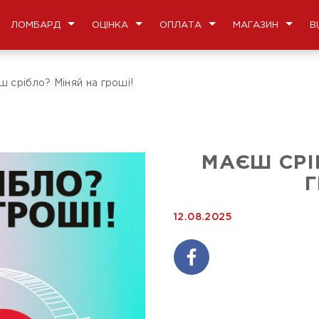
ЛОМБАРД
ОЦІНКА
ОПЛАТА
МАГАЗИН
В
ш срібло? Міняй на гроші!
МАЄШ СРІ
Г
12.08.2025