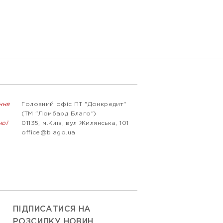
ння
Головний офіс ПТ "Донкредит"
(ТМ "Ломбард Благо")
ної
01135, м.Київ, вул Жилянська, 101
office@blago.ua
ПІДПИСАТИСЯ НА
РОЗСИЛКУ НОВИН