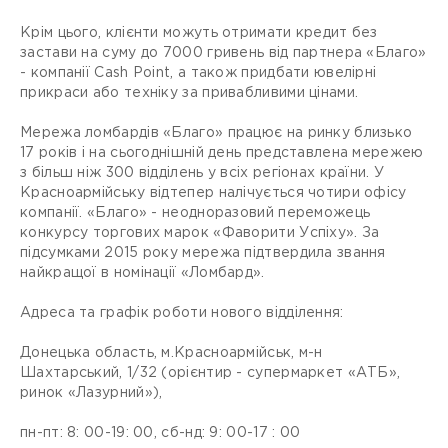
Крім цього, клієнти можуть отримати кредит без
застави на суму до 7000 гривень від партнера «Благо»
- компанії Сash Point, а також придбати ювелірні
прикраси або техніку за привабливими цінами.
Мережа ломбардів «Благо» працює на ринку близько
17 років і на сьогоднішній день представлена ​​мережею
з більш ніж 300 відділень у всіх регіонах країни. У
Красноармійську відтепер налічується чотири офісу
компанії. «Благо» - неодноразовий переможець
конкурсу торгових марок «Фаворити Успіху». За
підсумками 2015 року мережа підтвердила звання
найкращої в номінації «Ломбард».
Адреса та графік роботи нового відділення:
Донецька область, м.Красноармійськ, м-н
Шахтарський, 1/32 (орієнтир - супермаркет «АТБ»,
ринок «Лазурний»),
пн-пт: 8: 00-19: 00, сб-нд: 9: 00-17 : 00