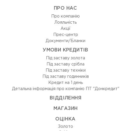
ПРО НАС
Про компанію
Лояльність
Акції
Прес-центр
Документи/Бланки
УМОВИ КРЕДИТІВ
Під заставу золота
Під заставу срібла
Під заставу техніки
Під заставу годинників
Кредит на 1 день
Детальна інформація про компанію ПТ "Донкредит"
ВIДДIЛЕННЯ
МАГАЗИН
ОЦIНКА
Золото