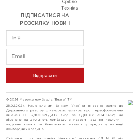
Срiбло
Технiка
ПІДПИСАТИСЯ НА
РОЗСИЛКУ НОВИН
Відправити
© 2026 Мережа ломбардів "Благо" ТМ
28.02.2024 Національним банком України внесено запис до
Державного реєстру фінансових установ про переоформлення
ліцензії ПТ «ДОНКРЕДИТ» (код за ЄДРПОУ 30416462) на
ліцензію на діяльність ломбарду з правом надання послуги -
надання коштів та банківських металів у кредит у вигляді
ломбардних кредитів.
Свідоцтво про реєстрацію фінансової установи ЛД №98 від