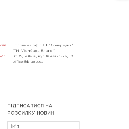
ння
Головний офіс ПТ "Донкредит"
(ТМ "Ломбард Благо")
ної
01135, м.Київ, вул Жилянська, 101
office@blago.ua
ПІДПИСАТИСЯ НА
РОЗСИЛКУ НОВИН