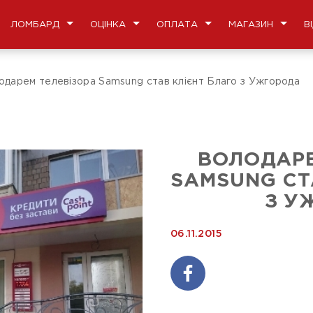
ЛОМБАРД
ОЦІНКА
ОПЛАТА
МАГАЗИН
В
одарем телевізора Samsung став клієнт Благо з Ужгорода
ВОЛОДАРЕ
SAMSUNG СТ
З У
06.11.2015