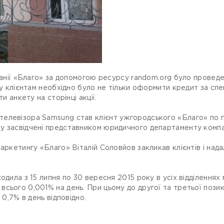
мпанії «Благо» за допомогою ресурсу random.org було провед
ому клієнтам необхідно було не тільки оформити кредит за сп
и анкету на сторінці акції.
елевізора Samsung став клієнт ужгородського «Благо» по 
у засвідчені представником юридичного департаменту компан
аркетингу «Благо» Віталій Соловйов закликав клієнтів і над
одила з 15 липня по 30 вересня 2015 року в усіх відділеннях 
сього 0,001% на день. При цьому до другої та третьої пози
 0,7% в день відповідно.