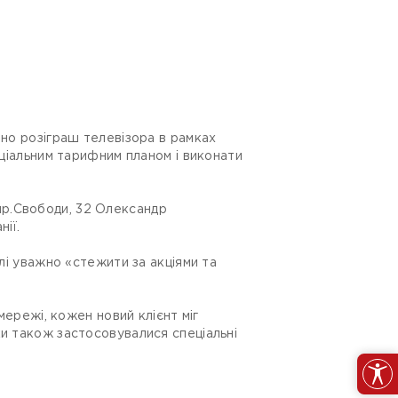
ено розіграш телевізора в рамках
еціальним тарифним планом і виконати
пр.Свободи, 32 Олександр
ії.
алі уважно «стежити за акціями та
мережі, кожен новий клієнт міг
ки також застосовувалися спеціальні