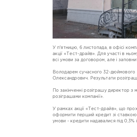
У п'ятницю, 6 листопада, в офісі ко
акції «Тест-драйв». Для участі в нь
всі умови за договором, але і заповнит
Володарем сучасного 32-дюймового т
Олександрович. Результати розіграш
По закінченні розіграшу директор з м
розіграшами компанії».
У рамках акції «Тест-драйв», що прох
оформити перший кредит зі ставкою в
умови - кредити надавалися під 0,3% і