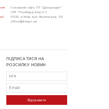
ння
Головний офіс ПТ "Донкредит"
(ТМ "Ломбард Благо")
ної
01135, м.Київ, вул Жилянська, 101
office@blago.ua
ПІДПИСАТИСЯ НА
РОЗСИЛКУ НОВИН
Відправити