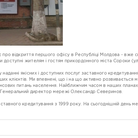
про відкриття першого офісу в Республіці Молдова - вже сь
ки доступні жителям і гостям прикордонного міста Сороки (ул.
у наданні якісних і доступних послуг заставного кредитування
аших клієнтів. Ми впевнені, що і на що активно розвивається
ансових питань населення. Найближчим часом в наших планах -
ив Генеральний директор мережі Олександр Северинов.
ставного кредитування з 1999 року. На сьогоднішній день м