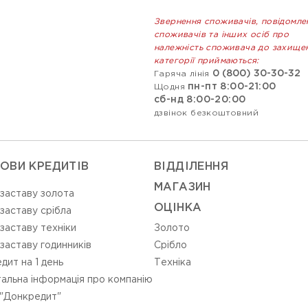
Звернення споживачів, повідомле
споживачів та інших осіб про
належність споживача до захище
категорії приймаються:
0 (800) 30-30-32
Гаряча лінія
пн-пт 8:00-21:00
Щодня
сб-нд 8:00-20:00
дзвінок безкоштовний
ОВИ КРЕДИТІВ
ВIДДIЛЕННЯ
МАГАЗИН
 заставу золота
ОЦIНКА
 заставу срібла
 заставу техніки
Золото
 заставу годинників
Срiбло
дит на 1 день
Технiка
альна інформація про компанію
"Донкредит"