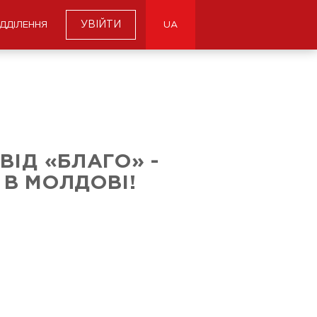
УВІЙТИ
ІДДІЛЕННЯ
UA
ВІД «БЛАГО» -
І В МОЛДОВІ!