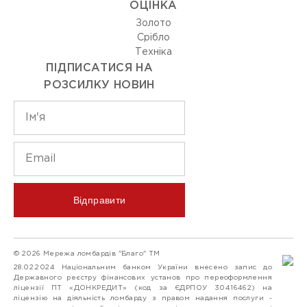
ОЦIНКА
Золото
Срiбло
Технiка
ПІДПИСАТИСЯ НА
РОЗСИЛКУ НОВИН
Відправити
© 2026 Мережа ломбардів "Благо" ТМ
28.02.2024 Національним банком України внесено запис до
Державного реєстру фінансових установ про переоформлення
ліцензії ПТ «ДОНКРЕДИТ» (код за ЄДРПОУ 30416462) на
ліцензію на діяльність ломбарду з правом надання послуги -