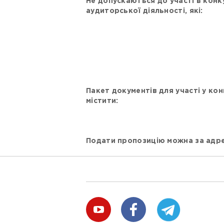
Не допускаються до участі в конк
аудиторської діяльності, які:
Пакет документів для участі у ко
містити:
Подати пропозицію можна за адр