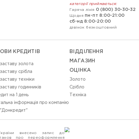
категорії приймаються:
0 (800) 30-30-32
Гаряча лінія
пн-пт 8:00-21:00
Щодня
сб-нд 8:00-20:00
дзвінок безкоштовний
ОВИ КРЕДИТІВ
ВIДДIЛЕННЯ
МАГАЗИН
 заставу золота
ОЦIНКА
 заставу срібла
 заставу техніки
Золото
 заставу годинників
Срiбло
дит на 1 день
Технiка
альна інформація про компанію
"Донкредит"
України внесено запис до
станов про переоформлення