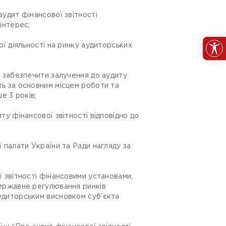
удит фінансової звітності
інтерес;
ої діяльності на ринку аудиторських
е забезпечити залучення до аудиту
ть за основним місцем роботи та
 3 років;
ту фінансової звітності відповідно до
ї палати України та Ради нагляду за
ї звітності фінансовими установами,
державне регулювання ринків
удиторським висновком суб’єкта