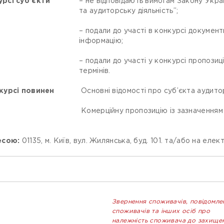
урсі суб’єкти
– не відповідають вимогам Закону Укра
та аудиторську діяльність”;
– подали до участі в конкурсі документ
інформацію;
– подали до участі у конкурсі пропози
термінів.
нкурсі повинен
Основні відомості про суб’єкта аудитор
Комерційну пропозицію із зазначенням 
есою:
01135, м. Київ, вул. Жилянська, буд. 101. та/або на ел
Звернення споживачів, повідомле
споживачів та інших осіб про
належність споживача до захище