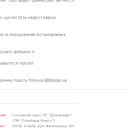
їни “Про аудит фінансової звітності
и, що містять недостовірну
цію із порушенням встановлених
ської діяльності.
вартості послуг.
ектронну пошту
frolova.li@blago.ua
ння
Головний офіс ПТ "Донкредит"
(ТМ "Ломбард Благо")
ної
01135, м.Київ, вул Жилянська, 101