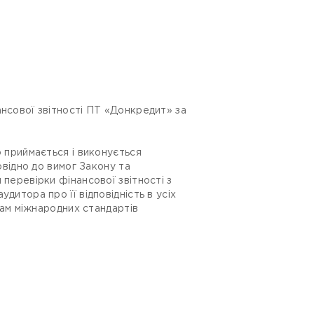
нсової звітності ПТ «Донкредит» за
 приймається і виконується
овідно до вимог Закону та
перевірки фінансової звітності з
итора про її відповідність в усіх
гам міжнародних стандартів
и