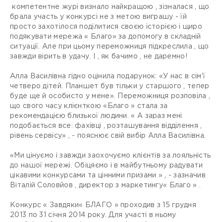
компетентне журі визнало найкращою , зізналася , що
брала участь у конкурсі не з метою виграшу - їй
просто захотілося поділитися своєю історією і щиро
подякувати мережа « Благо» за допомогу в складній
ситуації. Але при цьому переможниця підкреслила , що
завжди вірить в удачу. І , як бачимо , не даремно!
Алла Василівна гідно оцінила подарунок: «У нас в сім'ї
четверо дітей. Планшет був тільки у старшого , тепер
буде ще й особисто у мене». Переможниця розповіла ,
що свого часу клієнткою «Благо » стала за
рекомендацією близької людини. « А зараз мені
подобається все: фахівці , розташування відділення ,
рівень сервісу» , - пояснює свій вибір Алла Василівна.
«Ми цінуємо і завжди заохочуємо клієнтів за лояльність
до нашої мережі. Обіцяємо і в майбутньому радувати
цікавими конкурсами та цінними призами » , - зазначив
Віталій Соловйов , директор з маркетингу« Благо » .
Конкурс « Завдяки« БЛАГО » проходив з 15 грудня
2013 по 31 січня 2014 року. Для участі в ньому