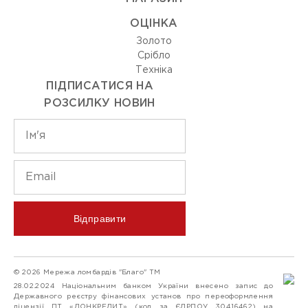
ОЦIНКА
Золото
Срiбло
Технiка
ПІДПИСАТИСЯ НА
РОЗСИЛКУ НОВИН
Відправити
© 2026 Мережа ломбардів "Благо" ТМ
28.02.2024 Національним банком України внесено запис до
Державного реєстру фінансових установ про переоформлення
ліцензії ПТ «ДОНКРЕДИТ» (код за ЄДРПОУ 30416462) на