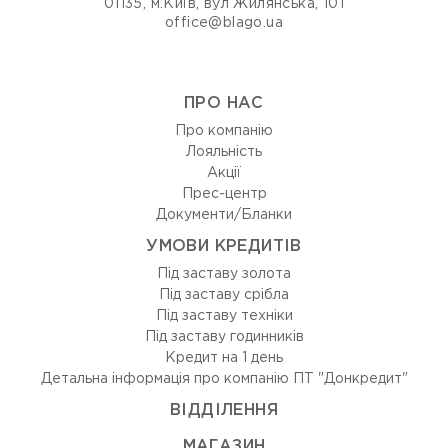
01135, м.Київ, вул Жилянська, 101
office@blago.ua
ПРО НАС
Про компанію
Лояльність
Акції
Прес-центр
Документи/Бланки
УМОВИ КРЕДИТІВ
Під заставу золота
Під заставу срібла
Під заставу техніки
Під заставу годинників
Кредит на 1 день
Детальна інформація про компанію ПТ "Донкредит"
ВIДДIЛЕННЯ
МАГАЗИН