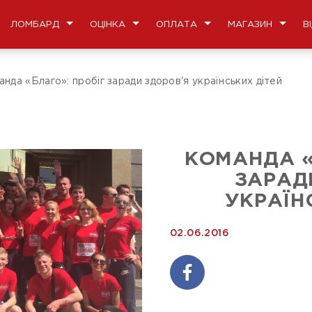
ЛОМБАРД
ОЦІНКА
ОПЛАТА
МАГАЗИН
В
нда «Благо»: пробіг заради здоров'я українських дітей
КОМАНДА «
ЗАРАД
УКРАЇН
02.06.2016