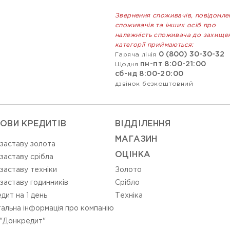
Звернення споживачів, повідомле
споживачів та інших осіб про
належність споживача до захище
категорії приймаються:
0 (800) 30-30-32
Гаряча лінія
пн-пт 8:00-21:00
Щодня
сб-нд 8:00-20:00
дзвінок безкоштовний
ОВИ КРЕДИТІВ
ВIДДIЛЕННЯ
МАГАЗИН
 заставу золота
ОЦIНКА
 заставу срібла
 заставу техніки
Золото
 заставу годинників
Срiбло
дит на 1 день
Технiка
альна інформація про компанію
"Донкредит"