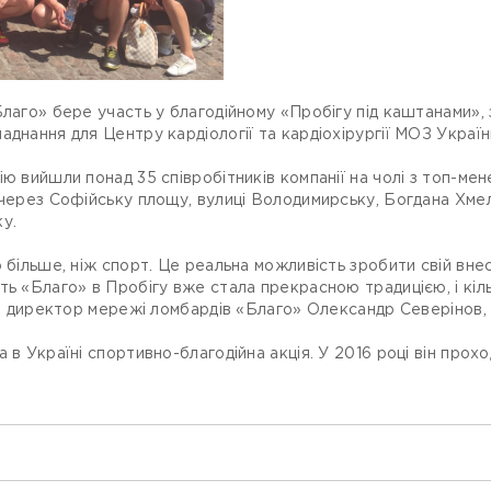
лаго» бере участь у благодійному «Пробігу під каштанами», з
днання для Центру кардіології та кардіохірургії МОЗ Україн
ію вийшли понад 35 співробітників компанії на чолі з топ-
 через Софійську площу, вулиці Володимирську, Богдана Хме
у.
о більше, ніж спорт. Це реальна можливість зробити свій вне
ь «Благо» в Пробігу вже стала прекрасною традицією, і кільк
ний директор мережі ломбардів «Благо» Олександр Северінов, 
 в Україні спортивно-благодійна акція. У 2016 році він прохо