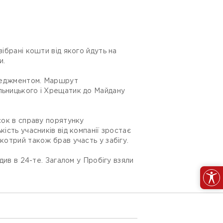
ібрані кошти від якого йдуть на
и.
менеджментом. Маршрут
льницького і Хрещатик до Майдану
сок в справу порятунку
ість учасників від компанії зростає
котрий також брав участь у забігу.
див в 24-те. Загалом у Пробігу взяли