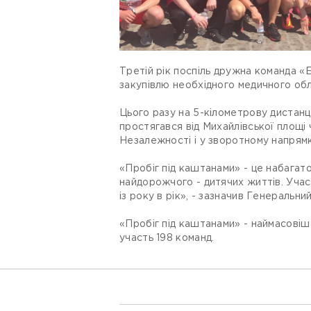
Третій рік поспіль дружна команда «Б
закупівлю необхідного медичного обла
Цього разу на 5-кілометрову дистанц
простягався від Михайлівської площі
Незалежності і у зворотному напрямк
«Пробіг під каштанами» - це набагат
найдорожчого - дитячих життів. Участ
із року в рік», - зазначив Генераль
«Пробіг під каштанами» - наймасовіша
участь 198 команд.