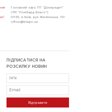
ння
Головний офіс ПТ "Донкредит"
(ТМ "Ломбард Благо")
ної
01135, м.Київ, вул Жилянська, 101
office@blago.ua
ПІДПИСАТИСЯ НА
РОЗСИЛКУ НОВИН
Відправити