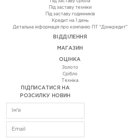
Під заставу срібла
Під заставу техніки
Під заставу годинників
Кредит на 1 день
Детальна інформація про компанію ПТ "Донкредит"
ВIДДIЛЕННЯ
МАГАЗИН
ОЦIНКА
Золото
Срiбло
Технiка
ПІДПИСАТИСЯ НА
РОЗСИЛКУ НОВИН