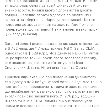
валютних резервів, які становлять $ 4 трлн. В цьому
випадку роль юаня у світовій фінансовій системі
значно зросте. Ризики цього підприємства досить
помірні - невеликі втрати відсотків по облігаціях і
витрати на зберігання. Нарощування запасів Китаю
призведе до зростання цін на золото. Але Грінспен
попереджає, що, як тільки Пекін зупинить закупівлі, -
ціни впадуть назад.
Загальні золоті резерви розвинених країн оцінюються
в $ 762 млрд, ще 117 млрд тримає МВФ. Запас США
оцінюється в $ 328 млрд. Як відзначає РБК-ТВ, Китай
не розкриває точний обсяг свого золотого резерву,
але вважається, що він на п'ятому місці після
Сполучених Штатів, Німеччини, Італії та Франції.
Грінспен відзначає, що про повернення до золотого
стандарту в якій-небудь формі мови не йде. Але те, що
центробанки продовжують тримати золото, показує,
що незабезпечені реальною вартістю валюти так і не
змогли повністю замінити його. У 1976 році тодішній
міністр фінансів США Вільям Саймонс пропонував
продати все золото і вкласти виручені гроші в активи,