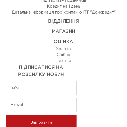
Під заставу годинників
Кредит на 1 день
Детальна інформація про компанію ПТ "Донкредит"
ВIДДIЛЕННЯ
МАГАЗИН
ОЦIНКА
Золото
Срiбло
Технiка
ПІДПИСАТИСЯ НА
РОЗСИЛКУ НОВИН
Відправити