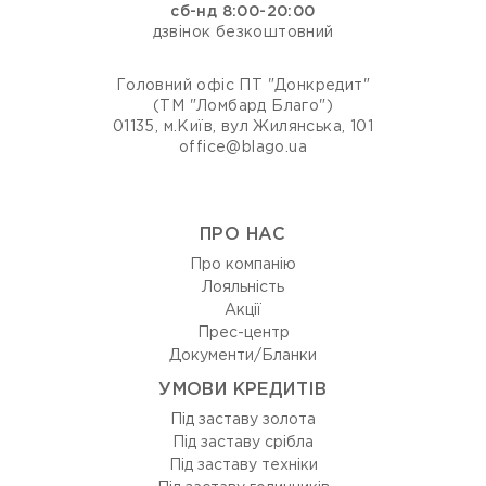
сб-нд 8:00-20:00
дзвінок безкоштовний
Головний офіс ПТ "Донкредит"
(ТМ "Ломбард Благо")
01135, м.Київ, вул Жилянська, 101
office@blago.ua
ПРО НАС
Про компанію
Лояльність
Акції
Прес-центр
Документи/Бланки
УМОВИ КРЕДИТІВ
Під заставу золота
Під заставу срібла
Під заставу техніки