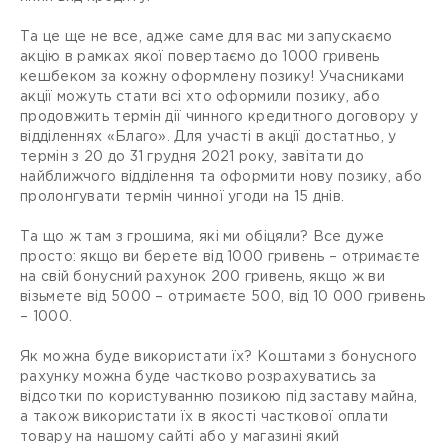
Та це ще не все, адже саме для вас ми запускаємо
акцію в рамках якої повертаємо до 1000 гривень
кешбеком за кожну оформлену позику! Учасниками
акції можуть стати всі хто оформили позику, або
продовжить термін дії чинного кредитного договору у
відділеннях «Благо». Для участі в акції достатньо, у
термін з 20 до 31 грудня 2021 року, завітати до
найближчого відділення та оформити нову позику, або
пролонгувати термін чинної угоди на 15 днів.
Та що ж там з грошима, які ми обіцяли? Все дуже
просто: якщо ви берете від 1000 гривень – отримаєте
на свій бонусний рахунок 200 гривень, якщо ж ви
візьмете від 5000 – отримаєте 500, від 10 000 гривень
– 1000.
Як можна буде використати їх? Коштами з бонусного
рахунку можна буде частково розрахуватись за
відсотки по користуванню позикою під заставу майна,
а також використати їх в якості часткової оплати
товару на нашому сайті або у магазині який