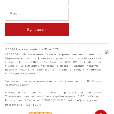
Відправити
© 2026 Мережа ломбардів "Благо" ТМ
28.02.2024 Національним банком України внесено запис до
Державного реєстру фінансових установ про переоформлення
ліцензії ПТ «ДОНКРЕДИТ» (код за ЄДРПОУ 30416462) на
ліцензію на діяльність ломбарду з правом надання послуги -
надання коштів та банківських металів у кредит у вигляді
ломбардних кредитів.
Свідоцтво про реєстрацію фінансової установи ЛД №98 від
10.09.2004 року
Орган, який здійснює державне регулювання діяльності
Товариства: Національний банк України Адреса: 01601, Київ, вул.
Інститутська, 9 Телефон: 0 800 505 240 Email:
nbu@bank.gov.ua
Розроблено FRESHTECH