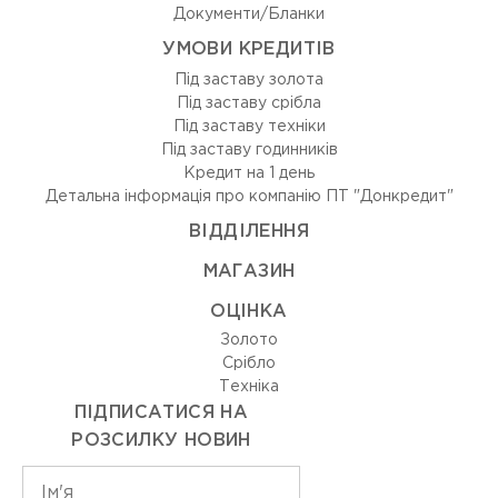
Документи/Бланки
УМОВИ КРЕДИТІВ
Під заставу золота
Під заставу срібла
Під заставу техніки
Під заставу годинників
Кредит на 1 день
Детальна інформація про компанію ПТ "Донкредит"
ВIДДIЛЕННЯ
МАГАЗИН
ОЦIНКА
Золото
Срiбло
Технiка
ПІДПИСАТИСЯ НА
РОЗСИЛКУ НОВИН